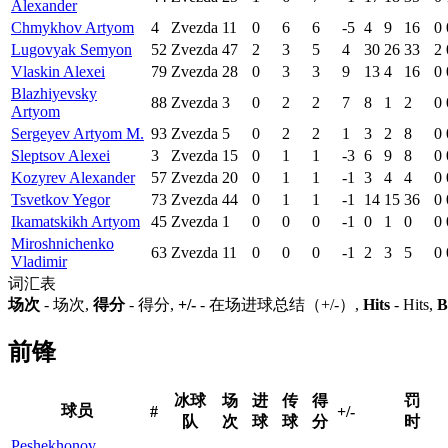
Alexander
Chmykhov Artyom
4
Zvezda
11
0
6
6
-5
4
9
16
0
Lugovyak Semyon
52
Zvezda
47
2
3
5
4
30
26
33
2
Vlaskin Alexei
79
Zvezda
28
0
3
3
9
13
4
16
0
Blazhiyevsky
88
Zvezda
3
0
2
2
7
8
1
2
0
Artyom
Sergeyev Artyom M.
93
Zvezda
5
0
2
2
1
3
2
8
0
Sleptsov Alexei
3
Zvezda
15
0
1
1
-3
6
9
8
0
Kozyrev Alexander
57
Zvezda
20
0
1
1
-1
3
4
4
0
Tsvetkov Yegor
73
Zvezda
44
0
1
1
-1
14
15
36
0
Ikamatskikh Artyom
45
Zvezda
1
0
0
0
-1
0
1
0
0
Miroshnichenko
63
Zvezda
11
0
0
0
-1
2
3
5
0
Vladimir
词汇表
场次
- 场次,
得分
- 得分,
+/-
- 在场进球总结（+/-）,
Hits
- Hits,
B
前锋
冰球
场
进
传
得
罚
球员
#
+/-
队
次
球
球
分
时
Peshekhonov