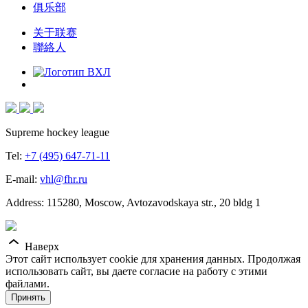
俱乐部
关于联赛
聯絡人
Supreme hockey league
Tel:
+7 (495) 647-71-11
E-mail:
vhl@fhr.ru
Address: 115280, Moscow, Avtozavodskaya str., 20 bldg 1
Наверх
Этот сайт использует cookie для хранения данных. Продолжая
использовать сайт, вы даете согласие на работу с этими
файлами.
Принять