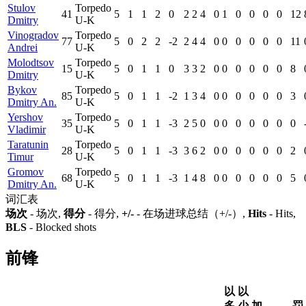
Stulov
Torpedo
41
5
1
1
2
0
2
2
4
0
1
0
0
0
0
12
Dmitry
U-K
Vinogradov
Torpedo
77
5
0
2
2
-2
2
4
4
0
0
0
0
0
0
11
Andrei
U-K
Molodtsov
Torpedo
15
5
0
1
1
0
3
3
2
0
0
0
0
0
0
8
Dmitry
U-K
Bykov
Torpedo
85
5
0
1
1
-2
1
3
4
0
0
0
0
0
0
3
Dmitry An.
U-K
Yershov
Torpedo
35
5
0
1
1
-3
2
5
0
0
0
0
0
0
0
0
Vladimir
U-K
Taratunin
Torpedo
28
5
0
1
1
-3
3
6
2
0
0
0
0
0
0
2
Timur
U-K
Gromov
Torpedo
68
5
0
1
1
-3
1
4
8
0
0
0
0
0
0
5
Dmitry An.
U-K
词汇表
场次
- 场次,
得分
- 得分,
+/-
- 在场进球总结（+/-）,
Hits
- Hits,
BLS
- Blocked shots
前锋
以
以
多
少
加
罚