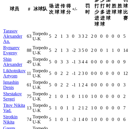
场
进
传
得
罚
打
打
时
胜
胜
球
球员
冰球队
#
+/-
次
球
球
分
时
少
多
进
球
球
比
进
进
球
赛
球
球
Tarasov
Torpedo
Alexander
63
5
2
1
3
0
3
3
2
2
0
0
0
0
0
5
U-K
An.
Rymarev
Torpedo
88
5
2
1
3
-2
3
5
0
2
0
0
1
1
0
14
Evgeny
U-K
Shin
Torpedo
49
5
0
3
3
-1
3
4
4
0
0
0
0
0
0
9
Alexander
U-K
Likhotnikov
Torpedo
11
5
0
2
2
-1
2
3
0
0
0
0
0
0
0
12
Artyom
U-K
Ignashin
Torpedo
61
5
0
2
2
-1
1
2
4
0
0
0
0
0
0
3
Denis
U-K
Shestakov
Torpedo
75
2
1
0
1
0
1
1
0
1
0
0
0
0
0
2
Sergei
U-K
Titov Nikita
Torpedo
13
5
1
0
1
1
2
1
2
1
0
0
0
0
0
7
Vad.
U-K
Sirotkin
Torpedo
74
5
1
0
1
-3
1
4
0
1
0
0
0
0
0
6
Nikita
U-K
Grents
Torpedo