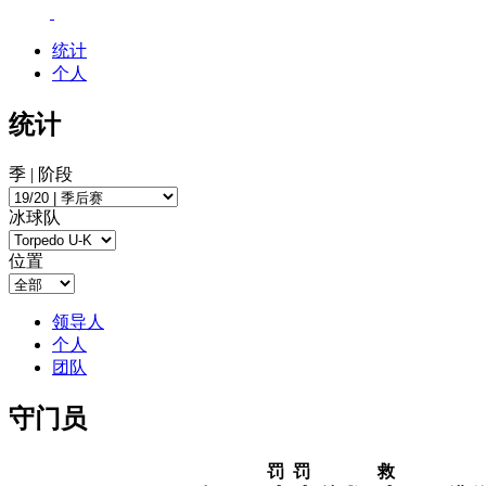
统计
个人
统计
季 | 阶段
冰球队
位置
领导人
个人
团队
守门员
罚
罚
救