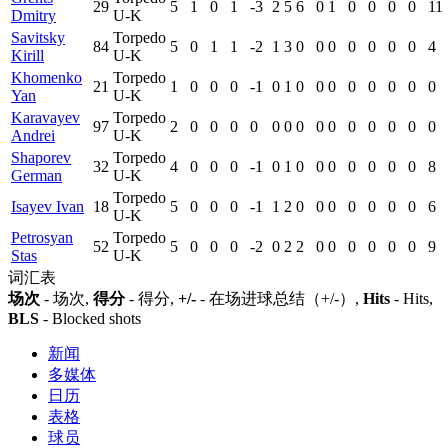
29
5
1
0
1
-3
2
5
6
0
1
0
0
0
0
11
Dmitry
U-K
Savitsky
Torpedo
84
5
0
1
1
-2
1
3
0
0
0
0
0
0
0
4
Kirill
U-K
Khomenko
Torpedo
21
1
0
0
0
-1
0
1
0
0
0
0
0
0
0
0
Yan
U-K
Karavayev
Torpedo
97
2
0
0
0
0
0
0
0
0
0
0
0
0
0
0
Andrei
U-K
Shaporev
Torpedo
32
4
0
0
0
-1
0
1
0
0
0
0
0
0
0
8
German
U-K
Torpedo
Isayev Ivan
18
5
0
0
0
-1
1
2
0
0
0
0
0
0
0
6
U-K
Petrosyan
Torpedo
52
5
0
0
0
-2
0
2
2
0
0
0
0
0
0
9
Stas
U-K
词汇表
场次
- 场次,
得分
- 得分,
+/-
- 在场进球总结（+/-）,
Hits
- Hits,
BLS
- Blocked shots
新闻
多媒体
日历
表格
球员