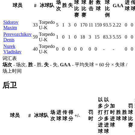
场
球
球
射
救
球
进
球员
冰球队
胜
失
#
GAA
次
比
比
击
球
比
球
赛
赛
例
Sidorov
Torpedo
33
5
1
3
0
170
11
159
93.5
2.22
0
0
Maxim
U-K
Perevozchikov
Torpedo
59
1
0
1
0
18
3
15
83.3
5.55
0
0
Denis
U-K
Nurek
Torpedo
40
0
0
0
0
0
0
0
-
-
0
0
Vladislav
U-K
词汇表
场次
- 场次,
胜
- 胜,
失
- 失,
GAA
- 平均失球 = 60 分 × 失球 /
场上时间
后卫
以
以
多
少
加
罚
场
进
传
得
罚
打
打
时
胜
胜
球
球员
冰球队
#
+/-
次
球
球
分
时
少
多
进
球
球
比
进
进
球
赛
球
球