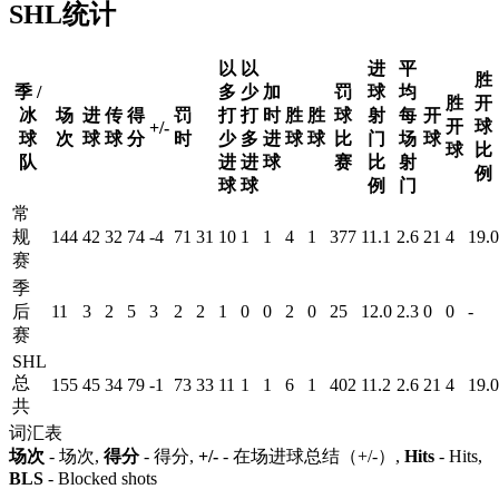
SHL统计
以
以
进
平
胜
季 /
多
少
加
罚
球
均
胜
开
冰
场
进
传
得
罚
打
打
时
胜
胜
球
射
每
开
开
球
+/-
球
次
球
球
分
时
少
多
进
球
球
比
门
场
球
球
比
队
进
进
球
赛
比
射
例
球
球
例
门
常
规
144
42
32
74
-4
71
31
10
1
1
4
1
377
11.1
2.6
21
4
19.0
赛
季
后
11
3
2
5
3
2
2
1
0
0
2
0
25
12.0
2.3
0
0
-
赛
SHL
总
155
45
34
79
-1
73
33
11
1
1
6
1
402
11.2
2.6
21
4
19.0
共
词汇表
场次
- 场次,
得分
- 得分,
+/-
- 在场进球总结（+/-）,
Hits
- Hits,
BLS
- Blocked shots