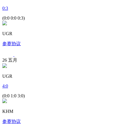
0
:
3
(0:0 0:0 0:3)
UGR
参赛协议
26
五月
UGR
4
:
0
(0:0 1:0 3:0)
KHM
参赛协议