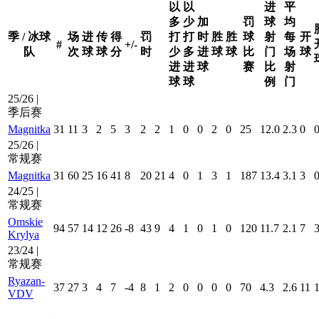
以
以
进
平
多
少
加
罚
球
均
季 / 冰球
场
进
传
得
罚
打
打
时
胜
胜
球
射
每
开
#
+/-
队
次
球
球
分
时
少
多
进
球
球
比
门
场
球
进
进
球
赛
比
射
球
球
例
门
25/26 |
季后赛
Magnitka
31
11
3
2
5
3
2
2
1
0
0
2
0
25
12.0
2.3
0
25/26 |
常规赛
Magnitka
31
60
25
16
41
8
20
21
4
0
1
3
1
187
13.4
3.1
3
24/25 |
常规赛
Omskie
94
57
14
12
26
-8
43
9
4
1
0
1
0
120
11.7
2.1
7
Krylya
23/24 |
常规赛
Ryazan-
37
27
3
4
7
-4
8
1
2
0
0
0
0
70
4.3
2.6
11
VDV