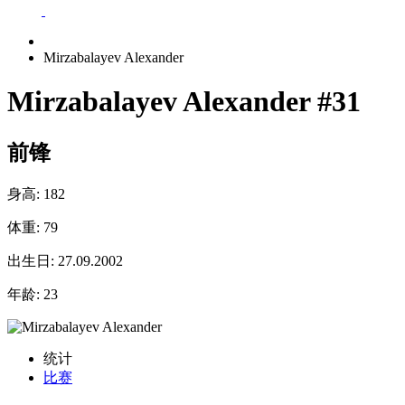
Mirzabalayev Alexander
Mirzabalayev Alexander
#31
前锋
身高:
182
体重:
79
出生日:
27.09.2002
年龄:
23
统计
比赛