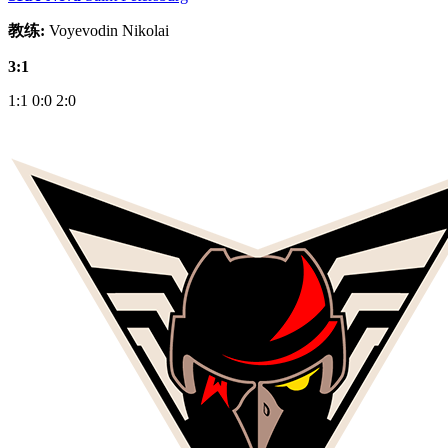
教练:
Voyevodin Nikolai
3:1
1:1
0:0
2:0