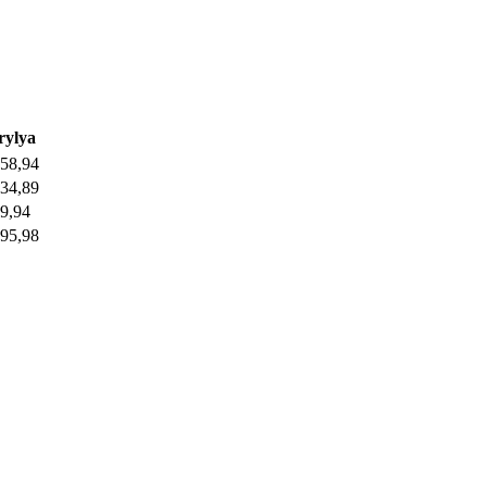
rylya
,58,94
,34,89
29,94
,95,98