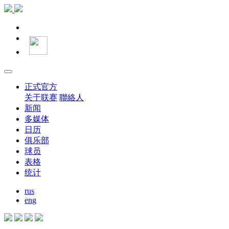
正式官方
关于联赛
聯絡人
新闻
多媒体
日历
俱乐部
球员
表格
统计
rus
eng