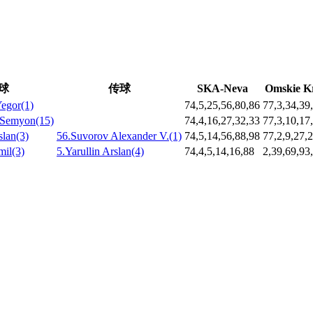
球
传球
SKA-Neva
Omskie K
egor(1)
74,5,25,56,80,86
77,3,34,39
 Semyon(15)
74,4,16,27,32,33
77,3,10,17
slan(3)
56.Suvorov Alexander V.(1)
74,5,14,56,88,98
77,2,9,27,
il(3)
5.Yarullin Arslan(4)
74,4,5,14,16,88
2,39,69,93