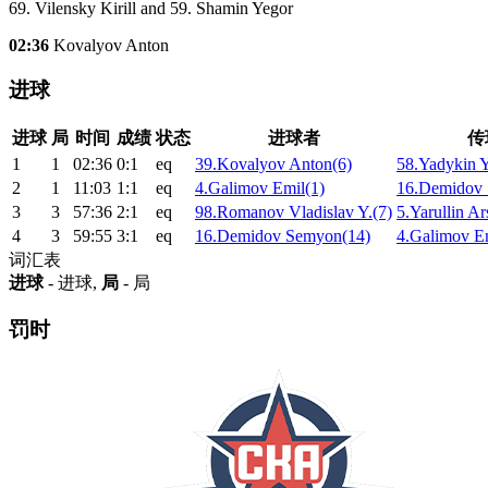
69. Vilensky Kirill and 59. Shamin Yegor
02:36
Kovalyov Anton
进球
进球
局
时间
成绩
状态
进球者
传
1
1
02:36
0:1
eq
39.Kovalyov Anton(6)
58.Yadykin Y
2
1
11:03
1:1
eq
4.Galimov Emil(1)
16.Demidov
3
3
57:36
2:1
eq
98.Romanov Vladislav Y.(7)
5.Yarullin Ar
4
3
59:55
3:1
eq
16.Demidov Semyon(14)
4.Galimov Em
词汇表
进球
- 进球,
局
- 局
罚时