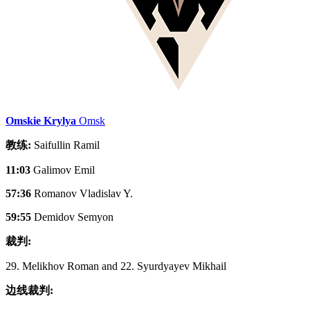
Omskie Krylya
Omsk
教练:
Saifullin Ramil
11:03
Galimov Emil
57:36
Romanov Vladislav Y.
59:55
Demidov Semyon
裁判:
29. Melikhov Roman and 22. Syurdyayev Mikhail
边线裁判: