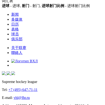
词汇表
进球
- 进球,
射门
- 射门,
进球射门比例
- 进球射门比例
新闻
多媒体
日历
表格
球员
俱乐部
关于联赛
聯絡人
Supreme hockey league
Tel:
+7 (495) 647-71-11
E-mail:
vhl@fhr.ru