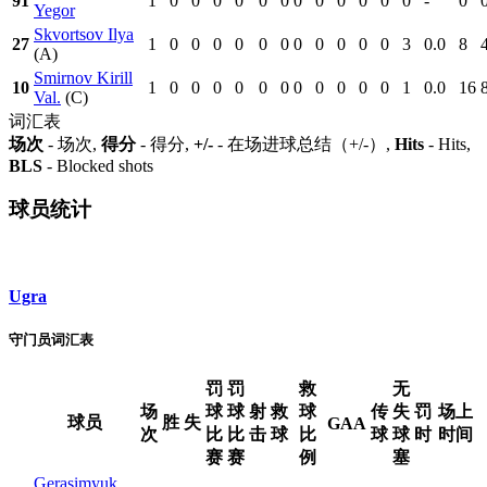
91
1
0
0
0
0
0
0
0
0
0
0
0
0
-
0
Yegor
Skvortsov Ilya
27
1
0
0
0
0
0
0
0
0
0
0
0
3
0.0
8
(A)
Smirnov Kirill
10
1
0
0
0
0
0
0
0
0
0
0
0
1
0.0
16
Val.
(C)
词汇表
场次
- 场次,
得分
- 得分,
+/-
- 在场进球总结（+/-）,
Hits
- Hits,
BLS
- Blocked shots
球员统计
Ugra
守门员词汇表
罚
罚
救
无
场
球
球
射
救
球
传
失
罚
场上
球员
胜
失
GAA
次
比
比
击
球
比
球
球
时
时间
赛
赛
例
塞
Gerasimyuk