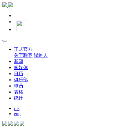
正式官方
关于联赛
聯絡人
新闻
多媒体
日历
俱乐部
球员
表格
统计
rus
eng