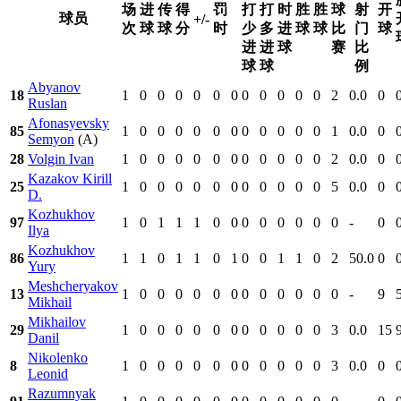
场
进
传
得
罚
打
打
时
胜
胜
球
射
开
球员
+/-
次
球
球
分
时
少
多
进
球
球
比
门
球
进
进
球
赛
比
球
球
例
Abyanov
18
1
0
0
0
0
0
0
0
0
0
0
0
2
0.0
0
Ruslan
Afonasyevsky
85
1
0
0
0
0
0
0
0
0
0
0
0
1
0.0
0
Semyon
(A)
28
Volgin Ivan
1
0
0
0
0
0
0
0
0
0
0
0
2
0.0
0
Kazakov Kirill
25
1
0
0
0
0
0
0
0
0
0
0
0
5
0.0
0
D.
Kozhukhov
97
1
0
1
1
1
0
0
0
0
0
0
0
0
-
0
Ilya
Kozhukhov
86
1
1
0
1
1
0
1
0
0
1
1
0
2
50.0
0
Yury
Meshcheryakov
13
1
0
0
0
0
0
0
0
0
0
0
0
0
-
9
Mikhail
Mikhailov
29
1
0
0
0
0
0
0
0
0
0
0
0
3
0.0
15
Danil
Nikolenko
8
1
0
0
0
0
0
0
0
0
0
0
0
3
0.0
0
Leonid
Razumnyak