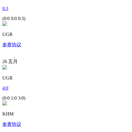
0
:
3
(0:0 0:0 0:3)
UGR
参赛协议
26
五月
UGR
4
:
0
(0:0 1:0 3:0)
KHM
参赛协议