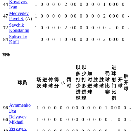
Kovalyov
44
1
0
0
0
0
2
0
0
0
0
0
0
1
0.0
0
0
-
Ivan
Medvedev
47
1
0
0
0
0
0
0
0
0
0
0
0
2
0.0
0
0
-
Pavel S.
(A)
Savchik
72
1
0
0
0
0
2
0
0
0
0
0
0
0
-
0
0
-
Konstantin
Spitsenko
84
1
0
0
0
-1
0
0
0
0
0
0
0
2
0.0
0
0
-
Kirill
前锋
以
以
进
多
少
加
罚
球
胜
场
进
传
得
罚
打
打
时
胜
胜
球
射
开
球员
开
+/-
次
球
球
分
时
少
多
进
球
球
比
门
球
球
进
进
球
赛
比
球
球
例
Avramenko
98
1
0
0
0
0
0
0
0
0
0
0
0
1
0.0
0
0
-
Ilya
Belyayev
66
1
0
0
0
0
0
0
0
0
0
0
0
0
-
0
0
-
Mikhail
Veryayev