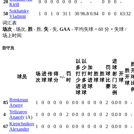
20
0
0
0
0
0
0
0
-
-
0
0
0
-
Kirill
Sokhatsky
50
1
0
1
0
31
1
30
96.8
0.94
0
0
0
63:32
Vladimir
词汇表
场次
- 场次,
胜
- 胜,
失
- 失,
GAA
- 平均失球 = 60 分 × 失球 /
场上时间
防守员
以
以
进
多
少
加
罚
球
胜
场
进
传
得
罚
打
打
时
胜
胜
球
射
开
球员
开
+/-
次
球
球
分
时
少
多
进
球
球
比
门
球
球
进
进
球
赛
比
球
球
例
Brinkman
85
1
0
0
0
0
0
0
0
0
0
0
0
2
0.0
0
0
-
Arseny
Yelizarov
4
1
0
0
0
0
2
0
0
0
0
0
0
2
0.0
0
0
-
Anatoly
(A)
Kirpichnikov
67
1
0
0
0
0
0
0
0
0
0
0
0
2
0.0
0
0
-
Alexander