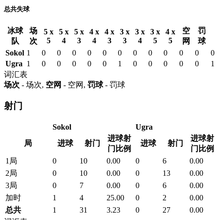
总共失球
冰球
场
空
罚
5 x
5 x
5 x
4 x
4 x
3 x
3 x
3 x
4 x
5
4
3
4
3
3
4
5
5
队
次
网
球
Sokol
1
0
0
0
0
0
0
0
0
0
0
0
0
Ugra
1
0
0
0
0
0
1
0
0
0
0
0
1
词汇表
场次
- 场次,
空网
- 空网,
罚球
- 罚球
射门
Sokol
Ugra
进球射
进球射
局
进球
射门
进球
射门
门比例
门比例
1局
0
10
0.00
0
6
0.00
2局
0
10
0.00
0
13
0.00
3局
0
7
0.00
0
6
0.00
加时
1
4
25.00
0
2
0.00
总共
1
31
3.23
0
27
0.00