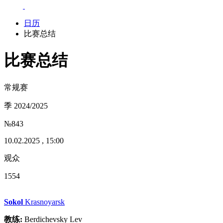
日历
比赛总结
比赛总结
常规赛
季 2024/2025
№843
10.02.2025 , 15:00
观众
1554
Sokol
Krasnoyarsk
教练:
Berdichevsky Lev