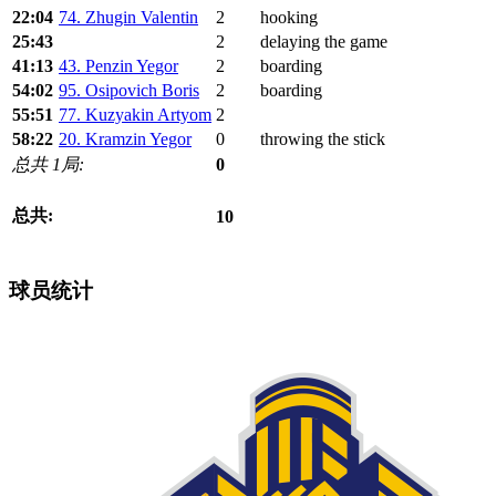
22:04
74. Zhugin Valentin
2
hooking
25:43
2
delaying the game
41:13
43. Penzin Yegor
2
boarding
54:02
95. Osipovich Boris
2
boarding
55:51
77. Kuzyakin Artyom
2
58:22
20. Kramzin Yegor
0
throwing the stick
总共 1局:
0
总共:
10
球员统计