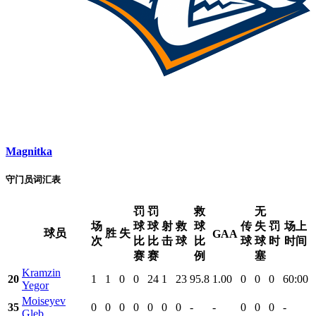
Magnitka
守门员词汇表
罚
罚
救
无
场
球
球
射
救
球
传
失
罚
场上
球员
胜
失
GAA
次
比
比
击
球
比
球
球
时
时间
赛
赛
例
塞
Kramzin
20
1
1
0
0
24
1
23
95.8
1.00
0
0
0
60:00
Yegor
Moiseyev
35
0
0
0
0
0
0
0
-
-
0
0
0
-
Gleb