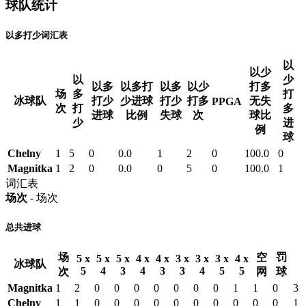
球队统计
以多打少词汇表
以
以少
以
少
以多
以多打
以多
以少
打多
场
多
打
冰球队
打少
少进球
打少
打多
无失
PPGA
次
打
多
进球
比例
失球
次
球比
少
进
例
球
Chelny
1
5
0
0.0
1
2
0
100.0
0
Magnitka
1
2
0
0.0
0
5
0
100.0
1
词汇表
场次
- 场次
总共进球
场
空
罚
5 x
5 x
5 x
4 x
4 x
3 x
3 x
3 x
4 x
冰球队
5
4
3
4
3
3
4
5
5
次
网
球
Magnitka
1
2
0
0
0
0
0
0
0
1
1
0
3
Chelny
1
1
0
0
0
0
0
0
0
0
0
0
1