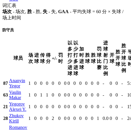
词汇表
场次
- 场次,
胜
- 胜,
失
- 失,
GAA
- 平均失球 = 60 分 × 失球 /
场上时间
防守员
以
以
进
胜
多
少
加
罚
球
胜
开
场
进
传
得
罚
打
打
时
胜
胜
球
射
开
球员
开
球
+/-
次
球
球
分
时
少
多
进
球
球
比
门
球
球
比
进
进
球
赛
比
例
球
球
例
Ananyin
87
1
0
0
0
0
0
0
0
0
0
0
0
0
-
0
0
-
5
Yegor
Vaulin
63
1
0
1
1
0
0
0
0
0
0
0
0
0
-
0
0
-
1
Makar
Yegorov
21
1
0
0
0
0
0
0
0
0
0
0
0
0
-
0
0
-
1
Alexei Y.
Zhukov
28
1
0
0
0
2
0
0
0
0
0
0
0
1
0.0
0
0
-
2
Kirill
Romanov