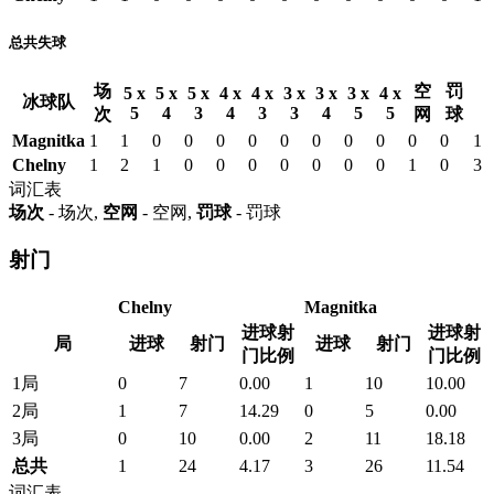
总共失球
场
空
罚
5 x
5 x
5 x
4 x
4 x
3 x
3 x
3 x
4 x
冰球队
5
4
3
4
3
3
4
5
5
次
网
球
Magnitka
1
1
0
0
0
0
0
0
0
0
0
0
1
Chelny
1
2
1
0
0
0
0
0
0
0
1
0
3
词汇表
场次
- 场次,
空网
- 空网,
罚球
- 罚球
射门
Chelny
Magnitka
进球射
进球射
局
进球
射门
进球
射门
门比例
门比例
1局
0
7
0.00
1
10
10.00
2局
1
7
14.29
0
5
0.00
3局
0
10
0.00
2
11
18.18
总共
1
24
4.17
3
26
11.54
词汇表