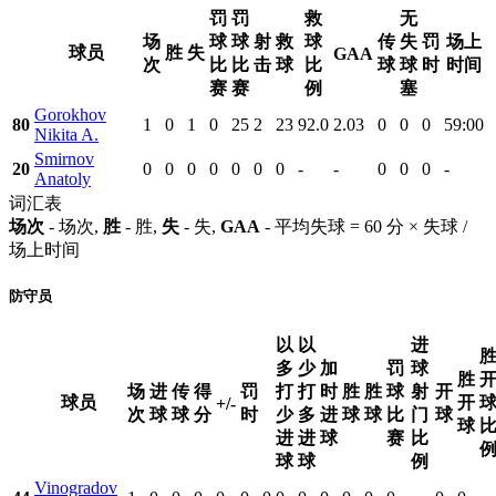
罚
罚
救
无
场
球
球
射
救
球
传
失
罚
场上
球员
胜
失
GAA
次
比
比
击
球
比
球
球
时
时间
赛
赛
例
塞
Gorokhov
80
1
0
1
0
25
2
23
92.0
2.03
0
0
0
59:00
Nikita A.
Smirnov
20
0
0
0
0
0
0
0
-
-
0
0
0
-
Anatoly
词汇表
场次
- 场次,
胜
- 胜,
失
- 失,
GAA
- 平均失球 = 60 分 × 失球 /
场上时间
防守员
以
以
进
多
少
加
罚
球
胜
场
进
传
得
罚
打
打
时
胜
胜
球
射
开
球员
开
+/-
次
球
球
分
时
少
多
进
球
球
比
门
球
球
进
进
球
赛
比
球
球
例
Vinogradov