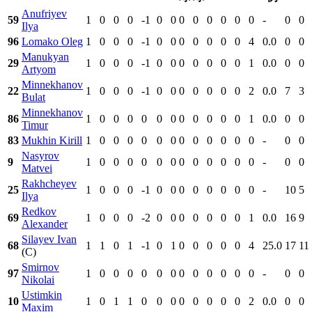
Anufriyev
59
1
0
0
0
-1
0
0
0
0
0
0
0
0
-
0
0
Ilya
96
Lomako Oleg
1
0
0
0
-1
0
0
0
0
0
0
0
4
0.0
0
0
Manukyan
29
1
0
0
0
-1
0
0
0
0
0
0
0
1
0.0
0
0
Artyom
Minnekhanov
22
1
0
0
0
-1
0
0
0
0
0
0
0
2
0.0
7
3
Bulat
Minnekhanov
86
1
0
0
0
0
0
0
0
0
0
0
0
1
0.0
0
0
Timur
83
Mukhin Kirill
1
0
0
0
0
0
0
0
0
0
0
0
0
-
0
0
Nasyrov
9
1
0
0
0
0
0
0
0
0
0
0
0
0
-
0
0
Matvei
Rakhcheyev
25
1
0
0
0
-1
0
0
0
0
0
0
0
0
-
10
5
Ilya
Redkov
69
1
0
0
0
-2
0
0
0
0
0
0
0
1
0.0
16
9
Alexander
Silayev Ivan
68
1
1
0
1
-1
0
1
0
0
0
0
0
4
25.0
17
11
(C)
Smirnov
97
1
0
0
0
0
0
0
0
0
0
0
0
0
-
0
0
Nikolai
Ustimkin
10
1
0
1
1
0
0
0
0
0
0
0
0
2
0.0
0
0
Maxim