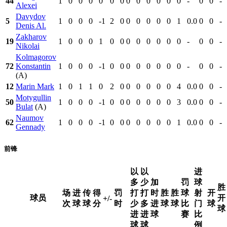
44
1
0
0
0
0
0
0
0
0
0
0
0
0
-
0
0
-
Alexei
Davydov
5
1
0
0
0
-1
2
0
0
0
0
0
0
1
0.0
0
0
-
Denis Al.
Zakharov
19
1
0
0
0
1
0
0
0
0
0
0
0
0
-
0
0
-
Nikolai
Kolmagorov
72
Konstantin
1
0
0
0
-1
0
0
0
0
0
0
0
0
-
0
0
-
(A)
12
Marin Mark
1
0
1
1
0
2
0
0
0
0
0
0
4
0.0
0
0
-
Motygullin
50
1
0
0
0
-1
0
0
0
0
0
0
0
3
0.0
0
0
-
Bulat
(A)
Naumov
62
1
0
0
0
-1
0
0
0
0
0
0
0
1
0.0
0
0
-
Gennady
前锋
以
以
进
多
少
加
罚
球
胜
场
进
传
得
罚
打
打
时
胜
胜
球
射
开
球员
开
+/-
次
球
球
分
时
少
多
进
球
球
比
门
球
球
进
进
球
赛
比
球
球
例