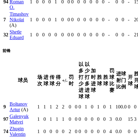
94
Roman
1
0
0
0
1
0
0
0
0
0
0
0
0
-
0
0
-
1
O.
Timashov
7
Nikolai
1
0
0
0
1
0
0
0
0
0
0
0
0
-
0
0
-
2
(A)
Shetle
32
1
0
0
0
0
0
0
0
0
0
0
0
0
-
0
0
-
2
Eduard
前锋
以
以
多
少
加
罚
进球
场
进
传
得
罚
打
打
时
胜
胜
球
开
球员
射门
+/-
次
球
球
分
时
少
多
进
球
球
比
球
比例
进
进
球
赛
球
球
Boltanov
9
1
1
1
2
2
0
0
0
1
0
1
0
1
100.0
0
0
Artur
(A)
Galenyuk
97
1
0
1
1
1
0
0
0
0
0
0
0
3
0.0
15
3
Matvei
Zhugin
74
1
0
0
0
0
2
0
0
0
0
0
0
4
0.0
0
0
Valentin