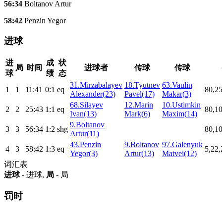
56:34
Boltanov Artur
58:42
Penzin Yegor
进球
进
成
状
局
时间
进球者
传球
传球
球
绩
态
31.Mirzabalayev
18.Tyutnev
63.Vaulin
1
1
11:41
0:1
eq
80,25
Alexander(23)
Pavel(17)
Makar(3)
68.Silayev
12.Marin
10.Ustimkin
2
2
25:43
1:1
eq
80,10
Ivan(13)
Mark(6)
Maxim(14)
9.Boltanov
3
3
56:34
1:2
shg
80,10
Artur(11)
43.Penzin
9.Boltanov
97.Galenyuk
4
3
58:42
1:3
eq
5,22,
Yegor(3)
Artur(13)
Matvei(12)
词汇表
进球
- 进球,
局
- 局
罚时