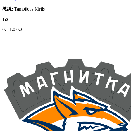
教练:
Tambijevs Kirils
1:3
0:1
1:0
0:2