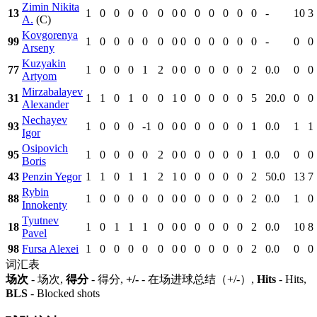
Zimin Nikita
13
1
0
0
0
0
0
0
0
0
0
0
0
0
-
10
3
A.
(C)
Kovgorenya
99
1
0
0
0
0
0
0
0
0
0
0
0
0
-
0
0
Arseny
Kuzyakin
77
1
0
0
0
1
2
0
0
0
0
0
0
2
0.0
0
0
Artyom
Mirzabalayev
31
1
1
0
1
0
0
1
0
0
0
0
0
5
20.0
0
0
Alexander
Nechayev
93
1
0
0
0
-1
0
0
0
0
0
0
0
1
0.0
1
1
Igor
Osipovich
95
1
0
0
0
0
2
0
0
0
0
0
0
1
0.0
0
0
Boris
43
Penzin Yegor
1
1
0
1
1
2
1
0
0
0
0
0
2
50.0
13
7
Rybin
88
1
0
0
0
0
0
0
0
0
0
0
0
2
0.0
1
0
Innokenty
Tyutnev
18
1
0
1
1
1
0
0
0
0
0
0
0
2
0.0
10
8
Pavel
98
Fursa Alexei
1
0
0
0
0
0
0
0
0
0
0
0
2
0.0
0
0
词汇表
场次
- 场次,
得分
- 得分,
+/-
- 在场进球总结（+/-）,
Hits
- Hits,
BLS
- Blocked shots