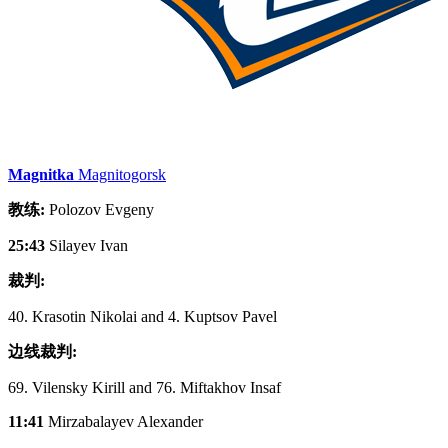
Magnitka
Magnitogorsk
教练:
Polozov Evgeny
25:43
Silayev Ivan
裁判:
40. Krasotin Nikolai and 4. Kuptsov Pavel
边线裁判:
69. Vilensky Kirill and 76. Miftakhov Insaf
11:41
Mirzabalayev Alexander