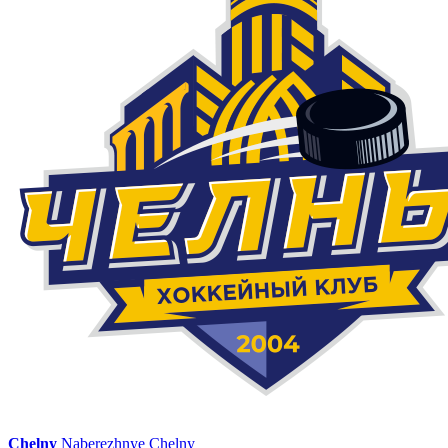
Chelny
Naberezhnye Chelny