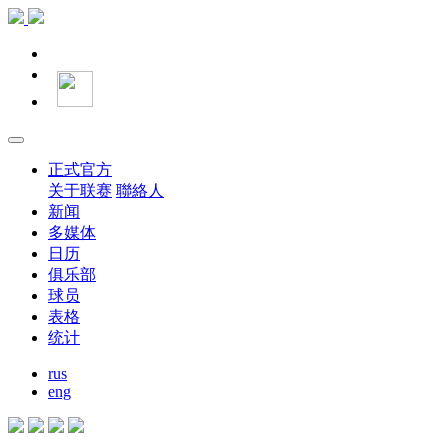
正式官方
关于联赛
聯絡人
新闻
多媒体
日历
俱乐部
球员
表格
统计
rus
eng