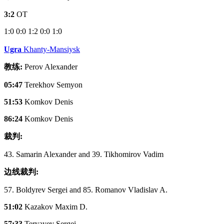
3:2
OT
1:0
0:0
1:2
0:0
1:0
Ugra
Khanty-Mansiysk
教练:
Perov Alexander
05:47
Terekhov Semyon
51:53
Komkov Denis
86:24
Komkov Denis
裁判:
43. Samarin Alexander and 39. Tikhomirov Vadim
边线裁判:
57. Boldyrev Sergei and 85. Romanov Vladislav A.
51:02
Kazakov Maxim D.
57:33
Teryayev Sergei