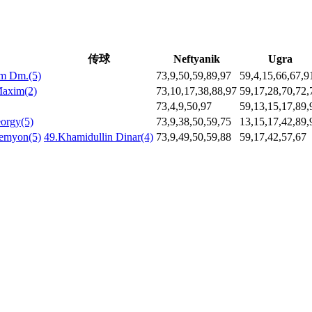
传球
Neftyanik
Ugra
m Dm.(5)
73,9,50,59,89,97
59,4,15,66,67,9
Maxim(2)
73,10,17,38,88,97
59,17,28,70,72,
73,4,9,50,97
59,13,15,17,89,
orgy(5)
73,9,38,50,59,75
13,15,17,42,89,
Semyon(5)
49.Khamidullin Dinar(4)
73,9,49,50,59,88
59,17,42,57,67