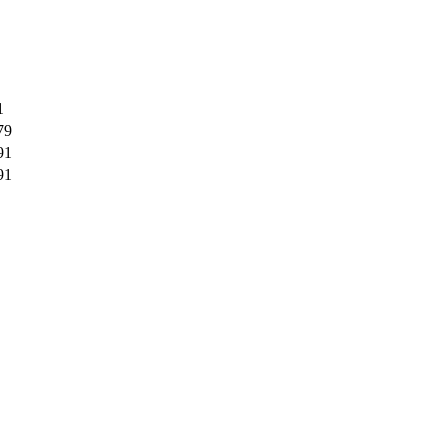
1
79
91
91