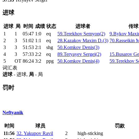
进球
进球
局
时间
成绩
状态
进球者
传球
1
1
05:47
1:0
eq
59.Terekhov Semyon(2)
9.Bykov Maxi
2
3
51:02
1:1
eq
28.Kazakov Maxim D.(3)
70.Rasseikin 
3
3
51:53
2:1
shg
50.Komkov Denis(3)
4
3
57:33
2:2
eq
89.Teryayev Sergei(2)
15.Busarov Ge
5
ОТ
86:24
3:2
ppg
50.Komkov Denis(4)
59.Terekhov 
词汇表
进球
- 进球,
局
- 局
罚时
Neftyanik
时间
球员
罚款
11:56
32. Yakupov Ravil
2
high-sticking