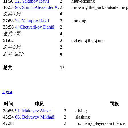
11:56
32. Yakupov Ravil
2
high-sticking
16:53
90. Sumin Alexander A.
2
throwing the puck outside the p
总共 1局:
6
27:58
32. Yakupov Ravil
2
hooking
33:56
4. Chetverikov Daniil
2
总共 2局:
4
51:02
2
delaying the game
总共 3局:
2
总共 加时:
0
总共:
12
Ugra
时间
球员
罚款
33:56
91. Makeyev Alexei
2
diving
45:24
66. Belyayev Mikhail
2
slashing
47:38
2
too many players on the ice