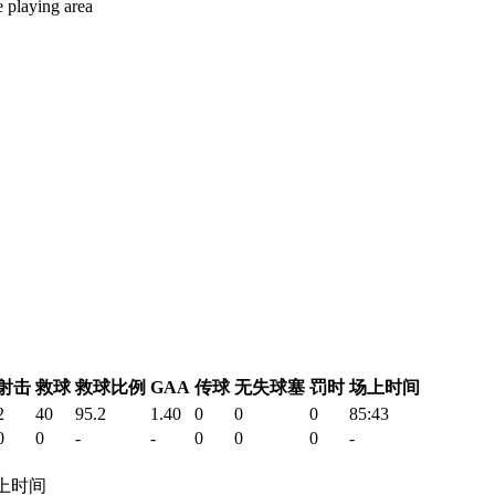
e playing area
射击
救球
救球比例
GAA
传球
无失球塞
罚时
场上时间
2
40
95.2
1.40
0
0
0
85:43
0
0
-
-
0
0
0
-
 场上时间