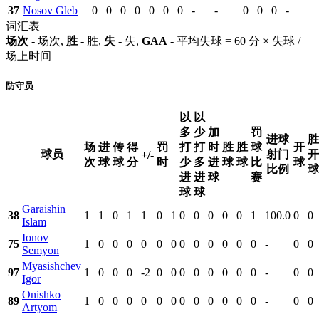
37
Nosov Gleb
0
0
0
0
0
0
0
-
-
0
0
0
-
词汇表
场次
- 场次,
胜
- 胜,
失
- 失,
GAA
- 平均失球 = 60 分 × 失球 /
场上时间
防守员
以
以
多
少
加
罚
进球
胜
场
进
传
得
罚
打
打
时
胜
胜
球
开
球员
射门
开
+/-
次
球
球
分
时
少
多
进
球
球
比
球
比例
球
进
进
球
赛
球
球
Garaishin
38
1
1
0
1
1
0
1
0
0
0
0
0
1
100.0
0
0
Islam
Ionov
75
1
0
0
0
0
0
0
0
0
0
0
0
0
-
0
0
Semyon
Myasishchev
97
1
0
0
0
-2
0
0
0
0
0
0
0
0
-
0
0
Igor
Onishko
89
1
0
0
0
0
0
0
0
0
0
0
0
0
-
0
0
Artyom