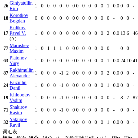
Giniyatullin
26
1
0
0
0
0
0
0
0
0
0
0
0
1
0.0
0
0
-
Rim
Korotkov
18
0
0
0
0
0
0
0
0
0
0
0
0
0
-
0
0
-
Bogdan
Kulikov
17
Pavel V.
1
0
0
0
0
0
0
0
0
0
0
0
2
0.0
13
6
46
(A)
Marushev
77
1
0
1
1
1
0
0
0
0
0
0
0
0
-
0
0
-
Maxim
Platonov
63
1
0
0
0
0
0
0
0
0
0
0
0
1
0.0
24
10
41
Yury
Rakhimullin
87
1
0
0
0
-1
2
0
0
0
0
0
0
2
0.0
0
0
-
Alexander
Faizullin
24
1
0
0
0
-1
0
0
0
0
0
0
0
1
0.0
0
0
-
Danil
Khlopotov
19
1
0
0
0
-1
0
0
0
0
0
0
0
0
-
8
7
87
Vadim
Shakirov
71
1
0
0
0
-1
0
0
0
0
0
0
0
0
-
0
0
-
Rasim
Yakupov
32
1
0
0
0
0
0
0
0
0
0
0
0
1
0.0
0
0
-
Ravil
词汇表