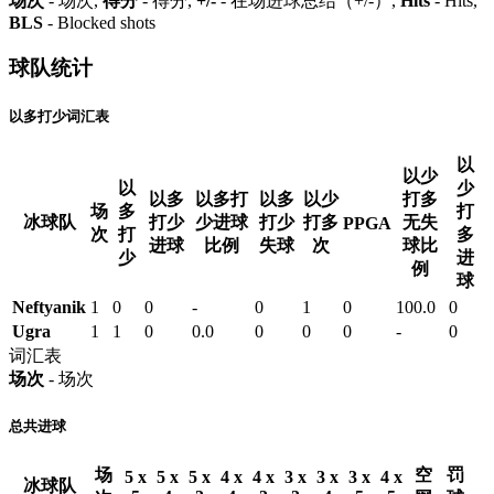
场次
- 场次,
得分
- 得分,
+/-
- 在场进球总结（+/-）,
Hits
- Hits,
BLS
- Blocked shots
球队统计
以多打少词汇表
以
以少
以
少
以多
以多打
以多
以少
打多
场
多
打
冰球队
打少
少进球
打少
打多
无失
PPGA
次
打
多
进球
比例
失球
次
球比
少
进
例
球
Neftyanik
1
0
0
-
0
1
0
100.0
0
Ugra
1
1
0
0.0
0
0
0
-
0
词汇表
场次
- 场次
总共进球
场
空
罚
5 x
5 x
5 x
4 x
4 x
3 x
3 x
3 x
4 x
冰球队