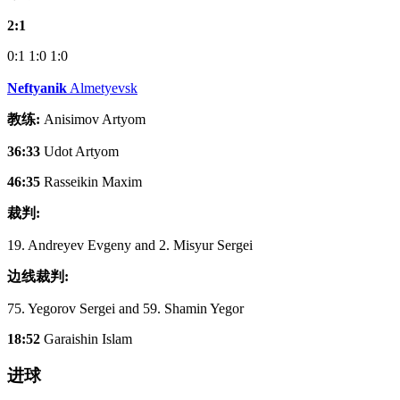
2:1
0:1
1:0
1:0
Neftyanik
Almetyevsk
教练:
Anisimov Artyom
36:33
Udot Artyom
46:35
Rasseikin Maxim
裁判:
19. Andreyev Evgeny and 2. Misyur Sergei
边线裁判:
75. Yegorov Sergei and 59. Shamin Yegor
18:52
Garaishin Islam
进球