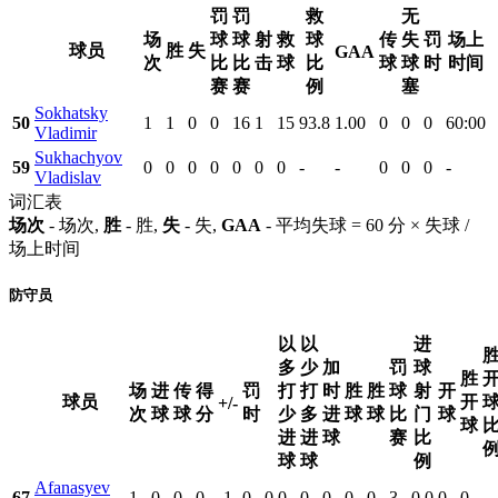
罚
罚
救
无
场
球
球
射
救
球
传
失
罚
场上
球员
胜
失
GAA
次
比
比
击
球
比
球
球
时
时间
赛
赛
例
塞
Sokhatsky
50
1
1
0
0
16
1
15
93.8
1.00
0
0
0
60:00
Vladimir
Sukhachyov
59
0
0
0
0
0
0
0
-
-
0
0
0
-
Vladislav
词汇表
场次
- 场次,
胜
- 胜,
失
- 失,
GAA
- 平均失球 = 60 分 × 失球 /
场上时间
防守员
以
以
进
多
少
加
罚
球
胜
场
进
传
得
罚
打
打
时
胜
胜
球
射
开
球员
开
+/-
次
球
球
分
时
少
多
进
球
球
比
门
球
球
进
进
球
赛
比
球
球
例
Afanasyev
67
1
0
0
0
-1
0
0
0
0
0
0
0
3
0.0
0
0
-