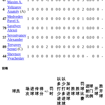
Maxim A.
Yelizarov
4
1
0
0
0
0
0
0
0
0
0
0
0
2
0.0
0
0
-
Anatoly
(A)
Medvedev
47
1
0
0
0
0
0
0
0
0
0
0
0
1
0.0
0
0
-
Pavel S.
Savelyev
79
1
0
0
0
1
0
0
0
0
0
0
0
1
0.0
0
0
-
Alexei
Sevostyanov
57
1
0
0
0
0
0
0
0
0
0
0
0
4
0.0
0
0
-
Alexander
Teryayev
89
1
0
0
0
2
0
0
0
0
0
0
0
2
0.0
0
0
-
Sergei
(C)
Shevtsov
44
1
0
0
0
0
0
0
0
0
0
0
0
0
-
0
0
-
Vyacheslav
前锋
以
以
多
少
加
罚
进球
胜
场
进
传
得
罚
打
打
时
胜
胜
球
开
球员
射门
开
+/-
次
球
球
分
时
少
多
进
球
球
比
球
比例
球
进
进
球
赛
球
球