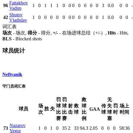
Fattakhov
96
1
0
1
1
1
0
0
0
0
0
0
0
3
0.0
0
0
-
Vadim
Shutov
42
1
0
0
0
0
0
0
0
0
0
0
0
1
0.0
0
0
-
Vladislav
词汇表
场次
- 场次,
得分
- 得分,
+/-
- 在场进球总结（+/-）,
Hits
- Hits,
BLS
- Blocked shots
球员统计
Neftyanik
守门员词汇表
罚
罚
救
无
场
球
球
射
救
球
传
失
罚
场上
球员
胜
失
GAA
次
比
比
击
球
比
球
球
时
时间
赛
赛
例
塞
Nazarov
73
1
0
1
0
35
2
33
94.3
2.05
0
0
0
58:36
Yegor