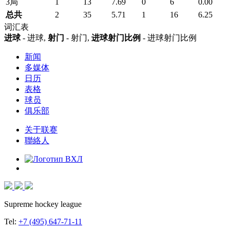
3局
1
13
7.69
0
6
0.00
总共
2
35
5.71
1
16
6.25
词汇表
进球
- 进球,
射门
- 射门,
进球射门比例
- 进球射门比例
新闻
多媒体
日历
表格
球员
俱乐部
关于联赛
聯絡人
Supreme hockey league
Tel:
+7 (495) 647-71-11