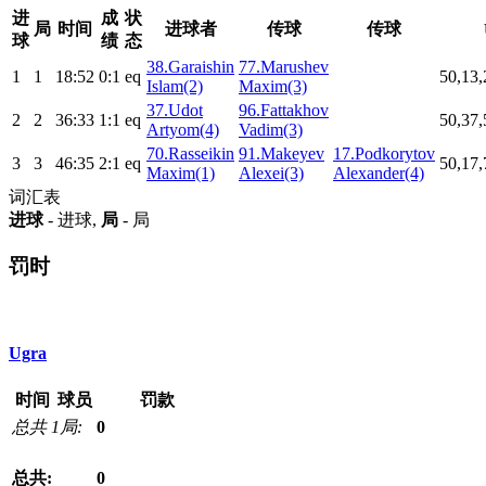
进
成
状
局
时间
进球者
传球
传球
球
绩
态
38.Garaishin
77.Marushev
1
1
18:52
0:1
eq
50,13,
Islam(2)
Maxim(3)
37.Udot
96.Fattakhov
2
2
36:33
1:1
eq
50,37,
Artyom(4)
Vadim(3)
70.Rasseikin
91.Makeyev
17.Podkorytov
3
3
46:35
2:1
eq
50,17,
Maxim(1)
Alexei(3)
Alexander(4)
词汇表
进球
- 进球,
局
- 局
罚时
Ugra
时间
球员
罚款
总共 1局:
0
总共:
0