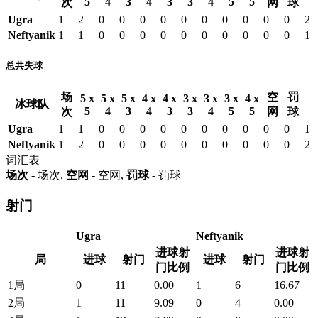
5
4
3
4
3
3
4
5
5
次
网
球
Ugra
1
2
0
0
0
0
0
0
0
0
0
0
2
Neftyanik
1
1
0
0
0
0
0
0
0
0
0
0
1
总共失球
场
空
罚
5 x
5 x
5 x
4 x
4 x
3 x
3 x
3 x
4 x
冰球队
5
4
3
4
3
3
4
5
5
次
网
球
Ugra
1
1
0
0
0
0
0
0
0
0
0
0
1
Neftyanik
1
2
0
0
0
0
0
0
0
0
0
0
2
词汇表
场次
- 场次,
空网
- 空网,
罚球
- 罚球
射门
Ugra
Neftyanik
进球射
进球射
局
进球
射门
进球
射门
门比例
门比例
1局
0
11
0.00
1
6
16.67
2局
1
11
9.09
0
4
0.00