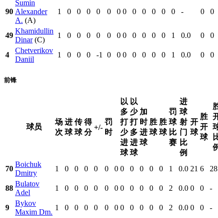
Sumin
90
Alexander
1
0
0
0
0
0
0
0
0
0
0
0
0
-
0
0
A.
(A)
Khamidullin
49
1
0
0
0
0
0
0
0
0
0
0
0
1
0.0
0
0
Dinar
(C)
Chetverikov
4
1
0
0
0
-1
0
0
0
0
0
0
0
1
0.0
0
0
Daniil
前锋
以
以
进
多
少
加
罚
球
胜
场
进
传
得
罚
打
打
时
胜
胜
球
射
开
球员
开
+/-
次
球
球
分
时
少
多
进
球
球
比
门
球
球
进
进
球
赛
比
球
球
例
Boichuk
70
1
0
0
0
0
0
0
0
0
0
0
0
1
0.0
21
6
28
Dmitry
Bulatov
88
1
0
0
0
0
0
0
0
0
0
0
0
2
0.0
0
0
-
Adel
Bykov
9
1
0
0
0
0
0
0
0
0
0
0
0
2
0.0
0
0
-
Maxim Dm.