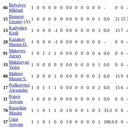
Belyayev
66
1
0
0
0
0
0
0
0
0
0
0
0
0
-
0
0
-
Mikhail
Busarov
15
1
0
0
0
0
0
0
0
0
0
0
0
1
0.0
21
15
Georgy
(A)
Kadyshev
13
1
0
0
0
-1
0
0
0
0
0
0
0
3
0.0
15
7
Kirill
Kazakov
28
1
0
0
0
-1
0
0
0
0
0
0
0
0
-
0
0
-
Maxim D.
Makeyev
91
1
0
1
1
1
0
0
0
0
0
0
0
4
0.0
0
0
-
Alexei
Maklozyan
33
1
0
0
0
0
0
0
0
0
0
0
0
1
0.0
0
0
-
Yegor
Maltsev
80
1
0
0
0
1
0
0
0
0
0
0
0
2
0.0
15
9
Maxim S.
Podkorytov
17
1
0
1
1
1
0
0
0
0
0
0
0
2
0.0
15
6
Alexander
Popov
11
1
0
0
0
0
0
0
0
0
0
0
0
1
0.0
0
0
-
Artyom
Rasseikin
70
1
1
0
1
1
0
1
0
0
0
1
0
3
33.3
0
0
-
Maxim
Udot
37
1
1
0
1
0
0
1
0
0
0
0
0
1
100.0
0
0
-
Artyom