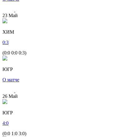
23
Май
ХИМ
0
:
3
(0:0 0:0 0:3)
ЮГР
О матче
26
Май
ЮГР
4
:
0
(0:0 1:0 3:0)