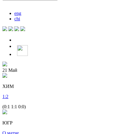
eng
chi
21
Май
ХИМ
1
:
2
(0:1 1:1 0:0)
ЮГР
О матче