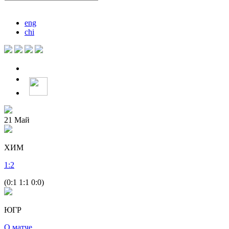
eng
chi
21
Май
ХИМ
1
:
2
(0:1 1:1 0:0)
ЮГР
О матче