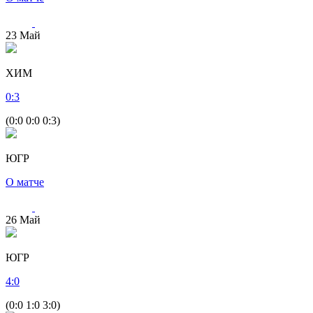
23
Май
ХИМ
0
:
3
(0:0 0:0 0:3)
ЮГР
О матче
26
Май
ЮГР
4
:
0
(0:0 1:0 3:0)