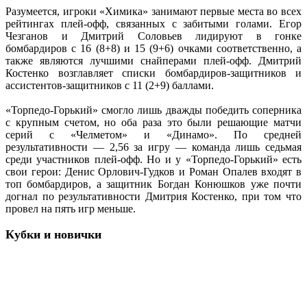
Разумеется, игроки «Химика» занимают первые места во всех
рейтингах плей-офф, связанных с забитыми голами. Егор
Чезганов и Дмитрий Соловьев лидируют в гонке
бомбардиров с 16 (8+8) и 15 (9+6) очками соответственно, а
также являются лучшими снайперами плей-офф. Дмитрий
Костенко возглавляет списки бомбардиров-защитников и
ассистентов-защитников с 11 (2+9) баллами.
«Торпедо-Горький» смогло лишь дважды победить соперника
с крупным счетом, но оба раза это были решающие матчи
серий с «Челметом» и «Динамо». По средней
результативности — 2,56 за игру — команда лишь седьмая
среди участников плей-офф. Но и у «Торпедо-Горький» есть
свои герои: Денис Орлович-Гудков и Роман Опалев входят в
топ бомбардиров, а защитник Богдан Конюшков уже почти
догнал по результативности Дмитрия Костенко, при том что
провел на пять игр меньше.
Кубки и новички