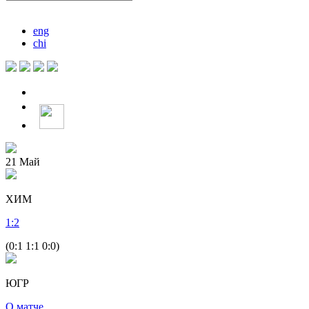
eng
chi
21
Май
ХИМ
1
:
2
(0:1 1:1 0:0)
ЮГР
О матче