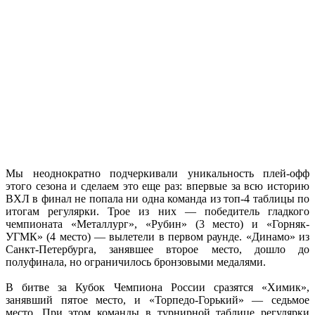
Мы неоднократно подчеркивали уникальность плей-офф
этого сезона и сделаем это еще раз: впервые за всю историю
ВХЛ в финал не попала ни одна команда из топ-4 таблицы по
итогам регулярки. Трое из них — победитель гладкого
чемпионата «Металлург», «Рубин» (3 место) и «Горняк-
УГМК» (4 место) — вылетели в первом раунде. «Динамо» из
Санкт-Петербурга, занявшее второе место, дошло до
полуфинала, но ограничилось бронзовыми медалями.
В битве за Кубок Чемпиона России сразятся «Химик»,
занявший пятое место, и «Торпедо-Горький» — седьмое
место. При этом команды в турнирной таблице регулярки