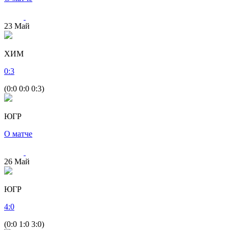
23
Май
ХИМ
0
:
3
(0:0 0:0 0:3)
ЮГР
О матче
26
Май
ЮГР
4
:
0
(0:0 1:0 3:0)