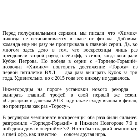
Перед полуфинальными сериями, мы писали, что «Химик»
никогда не останавливается в шаге от финала. Добавим:
команда еще ни разу не проигрывала в главной серии. Да, во
многом здесь дело в том, что воскресенцы лишь раз
преодолели второй раунд плей-офф, в сезон, когда выиграли
Кубок Петрова. Но победа в серии с «Торпедо-Горький»
позволит «Химику» повторить достижение «Тороса» из
первой пятилетки ВХЛ — два раза выиграть Кубок за три
года. Удивительно, но с 2015 года это никому не удавалось.
Нижегородцы на пороге установки нового рекорда —
выиграть главный трофей в свой первый же сезон.
«Сарыарка» в далеком 2013 году также сходу вышла в финал,
но проиграла как раз «Торосу».
В регуляром чемпионате воскресенцы оба раза были сильнее:
разгромили «Торпедо-Горький» в Нижнем Новгороде 7:0 и
победили дома в овертайме 3:2. Но то был гладкий чемпионат,
а плей-офф, как известно — совсем другая игра.