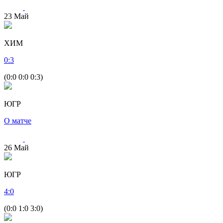
23
Май
ХИМ
0
:
3
(0:0 0:0 0:3)
ЮГР
О матче
26
Май
ЮГР
4
:
0
(0:0 1:0 3:0)