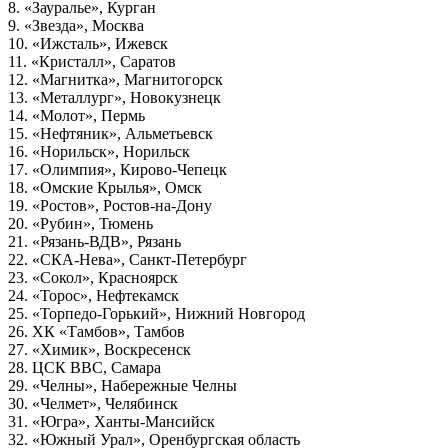
8. «Зауралье», Курган
9. «Звезда», Москва
10. «Ижсталь», Ижевск
11. «Кристалл», Саратов
12. «Магнитка», Магнитогорск
13. «Металлург», Новокузнецк
14. «Молот», Пермь
15. «Нефтяник», Альметьевск
16. «Норильск», Норильск
17. «Олимпия», Кирово-Чепецк
18. «Омские Крылья», Омск
19. «Ростов», Ростов-на-Дону
20. «Рубин», Тюмень
21. «Рязань-ВДВ», Рязань
22. «СКА-Нева», Санкт-Петербург
23. «Сокол», Красноярск
24. «Торос», Нефтекамск
25. «Торпедо-Горький», Нижний Новгород
26. ХК «Тамбов», Тамбов
27. «Химик», Воскресенск
28. ЦСК ВВС, Самара
29. «Челны», Набережные Челны
30. «Челмет», Челябинск
31. «Югра», Ханты-Мансийск
32. «Южный Урал», Оренбургская область