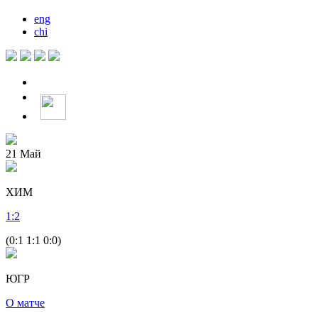
eng
chi
21
Май
ХИМ
1
:
2
(0:1 1:1 0:0)
ЮГР
О матче