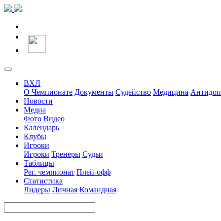
ВХЛ
О Чемпионате
Документы
Судейство
Медицина
Антидоп
Новости
Медиа
Фото
Видео
Календарь
Клубы
Игроки
Игроки
Тренеры
Судьи
Таблицы
Рег. чемпионат
Плей-офф
Статистика
Лидеры
Личная
Командная