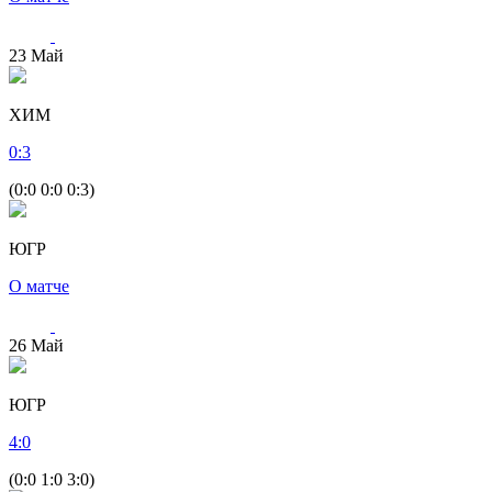
23
Май
ХИМ
0
:
3
(0:0 0:0 0:3)
ЮГР
О матче
26
Май
ЮГР
4
:
0
(0:0 1:0 3:0)