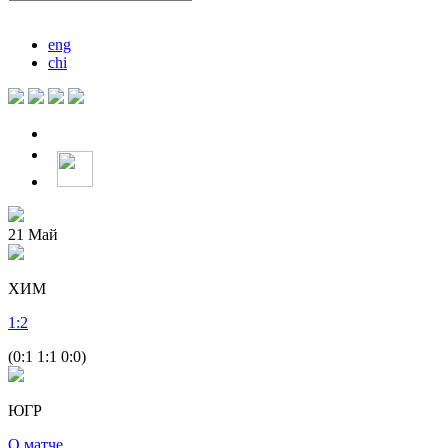
eng
chi
21
Май
ХИМ
1
:
2
(0:1 1:1 0:0)
ЮГР
О матче