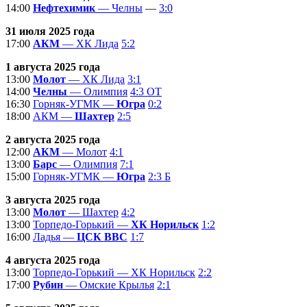
14:00
Нефтехимик
— Челны
—
3:0
31 июля 2025 года
17:00
АКМ
— ХК Лида
5:2
1 августа 2025 года
13:00
Молот
— ХК Лида
3:1
14:00
Челны
— Олимпия
4:3 ОТ
16:30
Горняк-УГМК —
Югра
0:2
18:00
АКМ —
Шахтер
2:5
2 августа 2025 года
12:00
АКМ
— Молот
4:1
13:00
Барс
— Олимпия
7:1
15:00
Горняк-УГМК —
Югра
2:3 Б
3 августа 2025 года
13:00
Молот
— Шахтер
4:2
13:00
Торпедо-Горький —
ХК Норильск
1:2
16:00
Ладья —
ЦСК ВВС
1:7
4 августа 2025 года
13:00
Торпедо-Горький — ХК Норильск
2:2
17:00
Рубин
— Омские Крылья
2:1