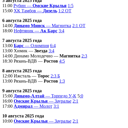
5 августа 2025 года
11:00
Рубин —
Омские Крылья
1:5
15:00
ХК Тамбов —
Дизель
1:2 ОТ
6 августа 2025 года
14:00
Динамо Минск
— Магнитка
2:1 ОТ
18:00
Нефтяник —
Ак Барс
3:4
7 августа 2025 года
13:00
Барс
— Олимпия
6:4
13:00 Химик —
Звезда
3:4
14:00 Динамо Молодечно —
Магнитка
2:3
18:30 Рязань-ВДВ —
Ростов
4:5
8 августа 2025 года
12:00 Ижсталь —
Торос
2:3 Б
13:00 Рязань-ВДВ —
Ростов
1:3
9 августа 2025 года
15:00
Динамо-Алтай
— Торпедо У-К
5
:0
16:00
Омские Крылья
— Зауралье
2:1
17:00
Адмирал
— Молот
3:1
10 августа 2025 года
10:00
Омские Крылья
— Зауралье
2:1