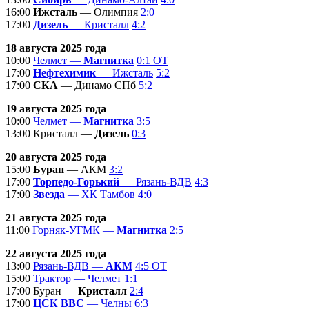
16:00
Ижсталь
— Олимпия
2:0
17:00
Дизель
— Кристалл
4:2
18 августа 2025 года
10:00
Челмет —
Магнитка
0:1 ОТ
17:00
Нефтехимик
— Ижсталь
5:2
17:00
СКА
— Динамо СПб
5:2
19 августа 2025 года
10:00
Челмет —
Магнитка
3:5
13:00 Кристалл —
Дизель
0:3
20 августа 2025 года
15:00
Буран
— АКМ
3:2
17:00
Торпедо-Горький
— Рязань-ВДВ
4:3
17:00
Звезда
— ХК Тамбов
4:0
21 августа 2025 года
11:00
Горняк-УГМК —
Магнитка
2:5
22 августа 2025 года
13:00
Рязань-ВДВ —
АКМ
4:5 ОТ
15:00
Трактор — Челмет
1:1
17:00 Буран —
Кристалл
2:4
17:00
ЦСК ВВС
— Челны
6:3