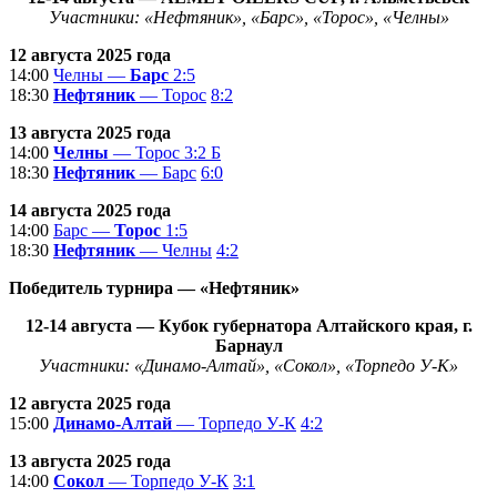
Участники: «Нефтяник», «Барс», «Торос», «Челны»
12 августа 2025 года
14:00
Челны —
Барс
2:5
18:30
Нефтяник
— Торос
8:2
13 августа 2025 года
14:00
Челны
— Торос
3:2 Б
18:30
Нефтяник
— Барс
6:0
14 августа 2025 года
14:00
Барс —
Торос
1:5
18:30
Нефтяник
— Челны
4:2
Победитель турнира — «Нефтяник»
12-14
августа
—
Кубок губернатора Алтайского края
, г.
Барнаул
Участники: «Динамо-Алтай», «Сокол», «Торпедо У-К»
12 августа 2025 года
15:00
Динамо-Алтай
— Торпедо У-К
4:2
13 августа 2025 года
14:00
Сокол
— Торпедо У-К
3:1