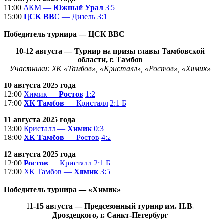
11:00
АКМ —
Южный Урал
3:5
15:00
ЦСК ВВС
— Дизель
3:1
Победитель турнира — ЦСК ВВС
10-12
августа
— Турнир на призы главы Тамбовской
области, г. Тамбов
Участники: ХК «Тамбов», «Кристалл», «Ростов», «Химик»
10 августа 2025 года
12:00
Химик —
Ростов
1:2
17:00
ХК Тамбов
— Кристалл
2:1 Б
11 августа 2025 года
13:00
Кристалл —
Химик
0:3
18:00
ХК Тамбов
— Ростов
4:2
12 августа 2025 года
12:00
Ростов
— Кристалл
2:1 Б
17:00
ХК Тамбов —
Химик
3:5
Победитель турнира — «Химик»
11-15
августа
— Предсезонный турнир им. Н.В.
Дроздецкого, г. Санкт-Петербург