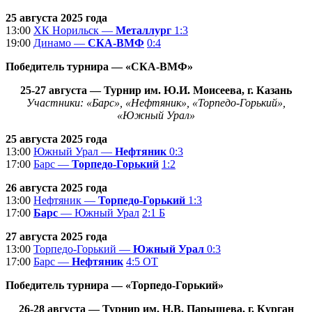
25 августа 2025 года
13:00
ХК Норильск —
Металлург
1:3
19:00
Динамо —
СКА-ВМФ
0:4
Победитель турнира — «СКА-ВМФ»
25-27
августа
— Турнир им. Ю.И. Моисеева, г. Казань
Участники:
«Барс», «Нефтяник», «Торпедо-Горький»,
«Южный Урал»
25 августа 2025 года
13:00
Южный Урал —
Нефтяник
0:3
17:00
Барс —
Торпедо-Горький
1:2
26 августа 2025 года
13:00
Нефтяник —
Торпедо-Горький
1:3
17:00
Барс
— Южный Урал
2:1 Б
27 августа 2025 года
13:00
Торпедо-Горький —
Южный Урал
0:3
17:00
Барс —
Нефтяник
4:5 ОТ
Победитель турнира — «Торпедо-Горький»
26-28
августа
— Турнир им. Н.В. Парышева, г. Курган