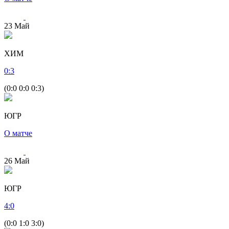
23
Май
ХИМ
0
:
3
(0:0 0:0 0:3)
ЮГР
О матче
26
Май
ЮГР
4
:
0
(0:0 1:0 3:0)