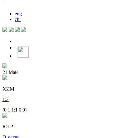
eng
chi
21
Май
ХИМ
1
:
2
(0:1 1:1 0:0)
ЮГР
О матче