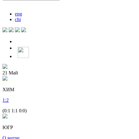
eng
chi
21
Май
ХИМ
1
:
2
(0:1 1:1 0:0)
ЮГР
О матче