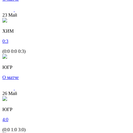
23
Май
ХИМ
0
:
3
(0:0 0:0 0:3)
ЮГР
О матче
26
Май
ЮГР
4
:
0
(0:0 1:0 3:0)