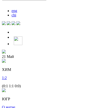
eng
chi
21
Май
ХИМ
1
:
2
(0:1 1:1 0:0)
ЮГР
О матче