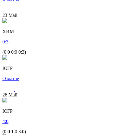
23
Май
ХИМ
0
:
3
(0:0 0:0 0:3)
ЮГР
О матче
26
Май
ЮГР
4
:
0
(0:0 1:0 3:0)