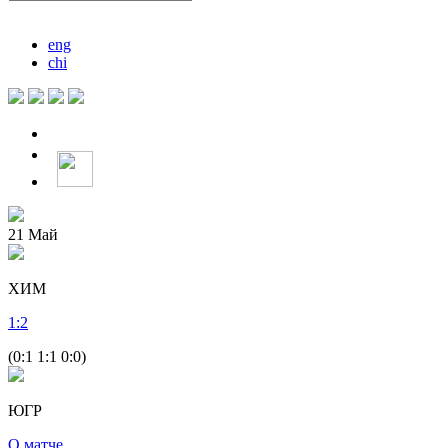
eng
chi
21
Май
ХИМ
1
:
2
(0:1 1:1 0:0)
ЮГР
О матче