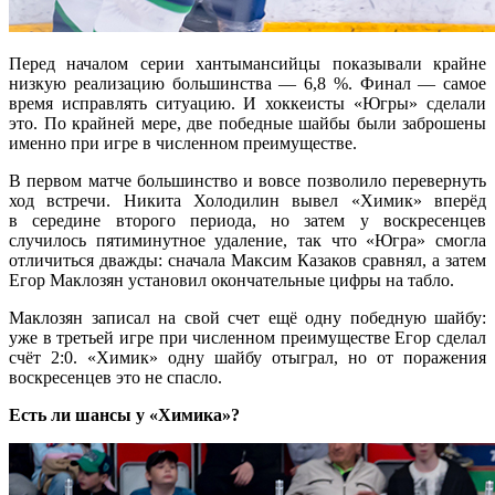
Перед началом серии хантымансийцы показывали крайне
низкую реализацию большинства — 6,8 %. Финал — самое
время исправлять ситуацию. И хоккеисты «Югры» сделали
это. По крайней мере, две победные шайбы были заброшены
именно при игре в численном преимуществе.
В первом матче большинство и вовсе позволило перевернуть
ход встречи. Никита Холодилин вывел «Химик» вперёд
в середине второго периода, но затем у воскресенцев
случилось пятиминутное удаление, так что «Югра» смогла
отличиться дважды: сначала Максим Казаков сравнял, а затем
Егор Маклозян установил окончательные цифры на табло.
Маклозян записал на свой счет ещё одну победную шайбу:
уже в третьей игре при численном преимуществе Егор сделал
счёт 2:0. «Химик» одну шайбу отыграл, но от поражения
воскресенцев это не спасло.
Есть ли шансы у «Химика»?