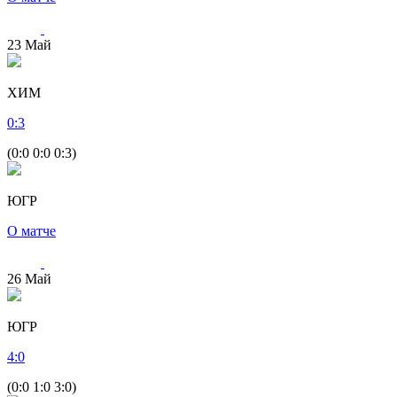
23
Май
ХИМ
0
:
3
(0:0 0:0 0:3)
ЮГР
О матче
26
Май
ЮГР
4
:
0
(0:0 1:0 3:0)