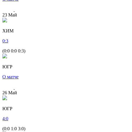
23
Май
ХИМ
0
:
3
(0:0 0:0 0:3)
ЮГР
О матче
26
Май
ЮГР
4
:
0
(0:0 1:0 3:0)