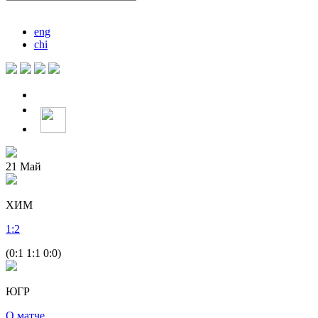
eng
chi
21
Май
ХИМ
1
:
2
(0:1 1:1 0:0)
ЮГР
О матче