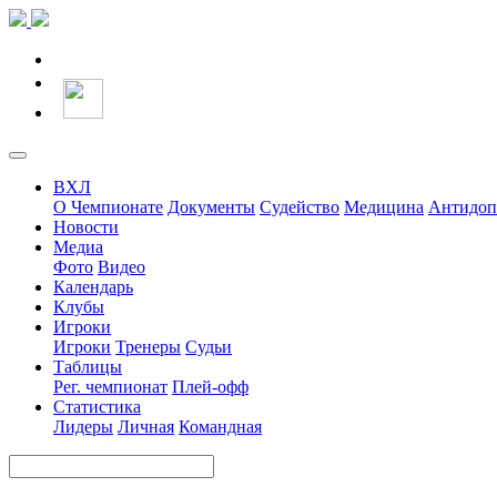
ВХЛ
О Чемпионате
Документы
Судейство
Медицина
Антидоп
Новости
Медиа
Фото
Видео
Календарь
Клубы
Игроки
Игроки
Тренеры
Судьи
Таблицы
Рег. чемпионат
Плей-офф
Статистика
Лидеры
Личная
Командная