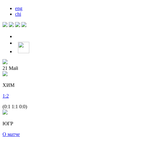
eng
chi
21
Май
ХИМ
1
:
2
(0:1 1:1 0:0)
ЮГР
О матче