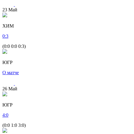
23
Май
ХИМ
0
:
3
(0:0 0:0 0:3)
ЮГР
О матче
26
Май
ЮГР
4
:
0
(0:0 1:0 3:0)