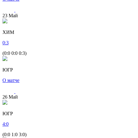
23
Май
ХИМ
0
:
3
(0:0 0:0 0:3)
ЮГР
О матче
26
Май
ЮГР
4
:
0
(0:0 1:0 3:0)