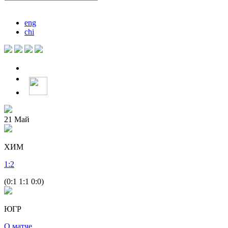
eng
chi
21
Май
ХИМ
1
:
2
(0:1 1:1 0:0)
ЮГР
О матче