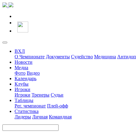
ВХЛ
О Чемпионате
Документы
Судейство
Медицина
Антидоп
Новости
Медиа
Фото
Видео
Календарь
Клубы
Игроки
Игроки
Тренеры
Судьи
Таблицы
Рег. чемпионат
Плей-офф
Статистика
Лидеры
Личная
Командная