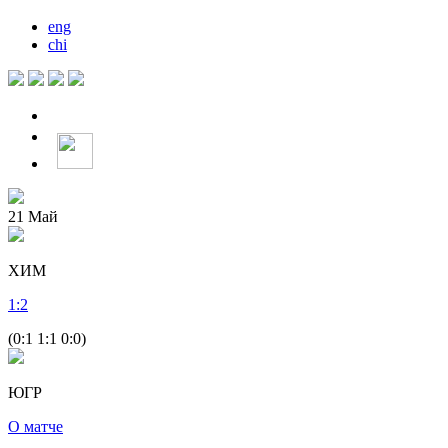
eng
chi
21
Май
ХИМ
1
:
2
(0:1 1:1 0:0)
ЮГР
О матче