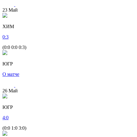
23
Май
ХИМ
0
:
3
(0:0 0:0 0:3)
ЮГР
О матче
26
Май
ЮГР
4
:
0
(0:0 1:0 3:0)