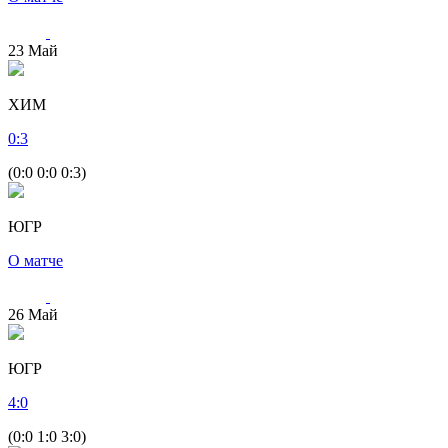
23
Май
ХИМ
0
:
3
(0:0 0:0 0:3)
ЮГР
О матче
26
Май
ЮГР
4
:
0
(0:0 1:0 3:0)