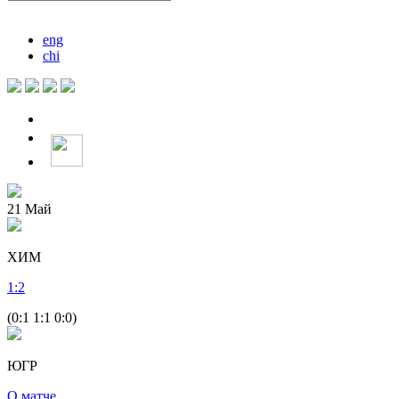
eng
chi
21
Май
ХИМ
1
:
2
(0:1 1:1 0:0)
ЮГР
О матче