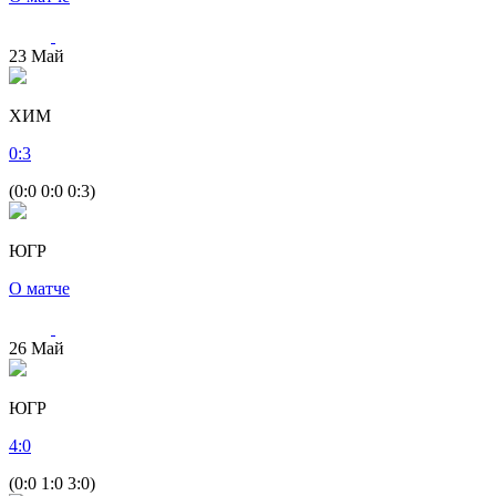
23
Май
ХИМ
0
:
3
(0:0 0:0 0:3)
ЮГР
О матче
26
Май
ЮГР
4
:
0
(0:0 1:0 3:0)