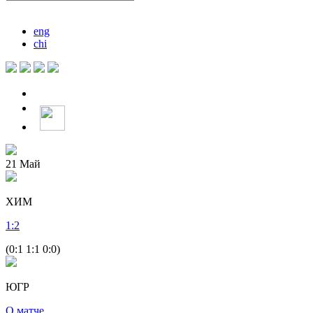
eng
chi
21
Май
ХИМ
1
:
2
(0:1 1:1 0:0)
ЮГР
О матче