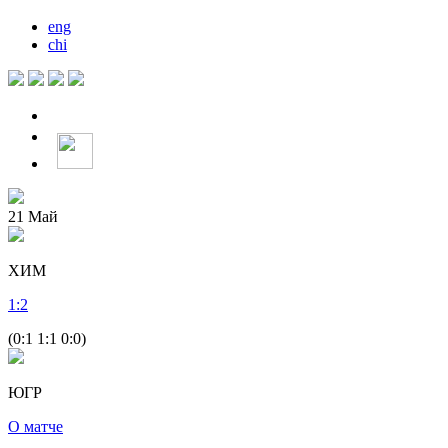
eng
chi
21
Май
ХИМ
1
:
2
(0:1 1:1 0:0)
ЮГР
О матче