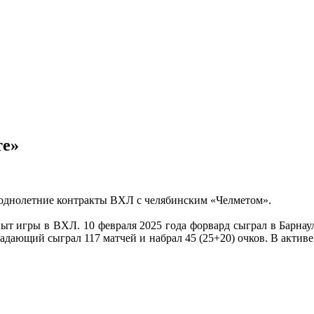
те»
однолетние контракты ВХЛ с челябинским «Челметом».
пыт игры в ВХЛ. 10 февраля 2025 года форвард сыграл в Барна
падающий сыграл 117 матчей и набрал 45 (25+20) очков. В актив