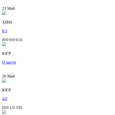
23
Май
ХИМ
0
:
3
(0:0 0:0 0:3)
ЮГР
О матче
26
Май
ЮГР
4
:
0
(0:0 1:0 3:0)