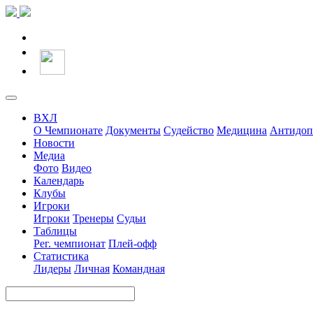
ВХЛ
О Чемпионате
Документы
Судейство
Медицина
Антидоп
Новости
Медиа
Фото
Видео
Календарь
Клубы
Игроки
Игроки
Тренеры
Судьи
Таблицы
Рег. чемпионат
Плей-офф
Статистика
Лидеры
Личная
Командная