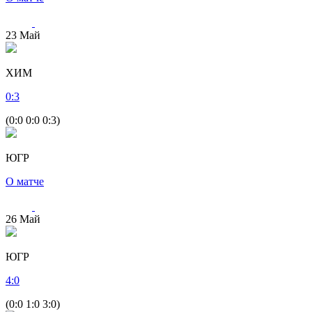
23
Май
ХИМ
0
:
3
(0:0 0:0 0:3)
ЮГР
О матче
26
Май
ЮГР
4
:
0
(0:0 1:0 3:0)