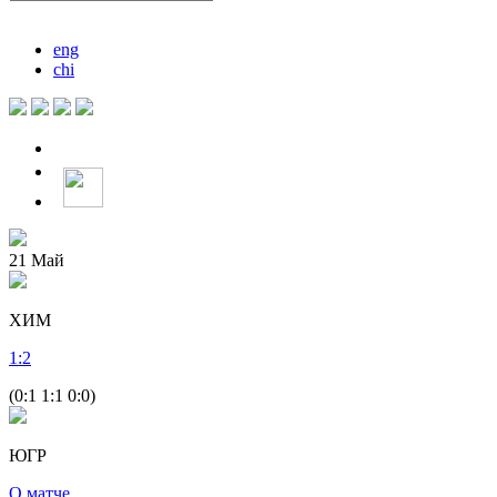
eng
chi
21
Май
ХИМ
1
:
2
(0:1 1:1 0:0)
ЮГР
О матче