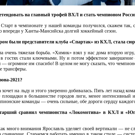
претендовать на главный трофей ВХЛ и стать чемпионом Росс
. Старт в чемпионате у нашей команды получился, скажем так,
то впереди у Ханты-Мансийска долгий хоккейный сезон.
ором были представители клуба «Спартак» из КХЛ, стала сю
 очень тяжелая борьба. «Химик» взял у нас дома вторую игру, 
ы в гостях стали ключевыми. Ну и потом эффектное завершени
 — огромное им спасибо! В целом не могу сказать, что чемпион
е трансферы.
зона-2021?
хочет на льду и этого уверенно добивалась. Пять лет назад кома
 площадки в большинстве городов лиги, менее интенсивный и 
емпионские команды — очень сильные, обе дороги сердцу каждо
старший сравнил чемпионства «Локомотива» в КХЛ и «Югр
 как много внимания Ярославль уделяет своей вертикали — не 
а сравнение. Стараемся работать именно в таком стиле — сис