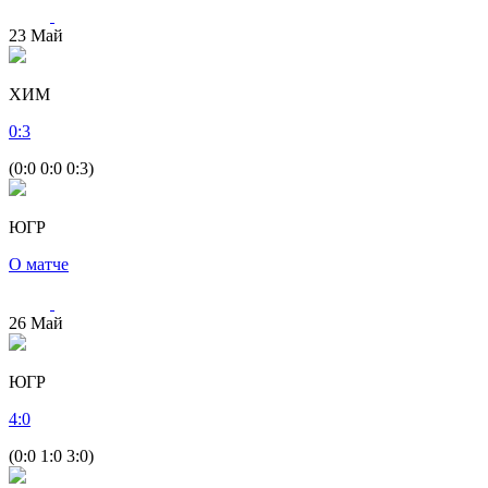
23
Май
ХИМ
0
:
3
(0:0 0:0 0:3)
ЮГР
О матче
26
Май
ЮГР
4
:
0
(0:0 1:0 3:0)