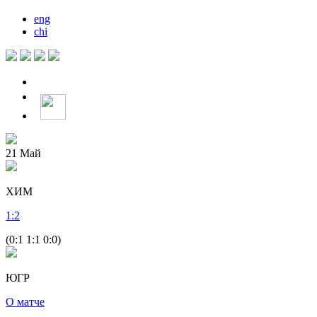
eng
chi
21
Май
ХИМ
1
:
2
(0:1 1:1 0:0)
ЮГР
О матче