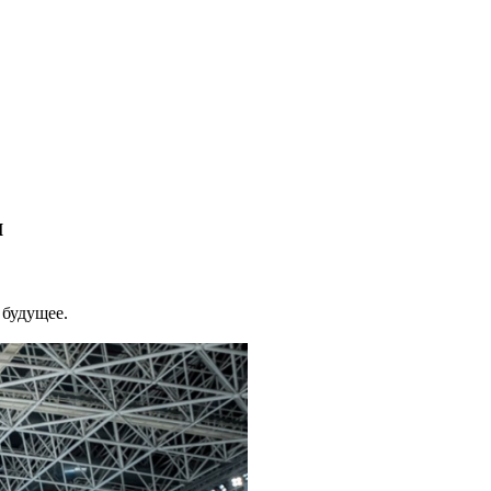
м
 будущее.