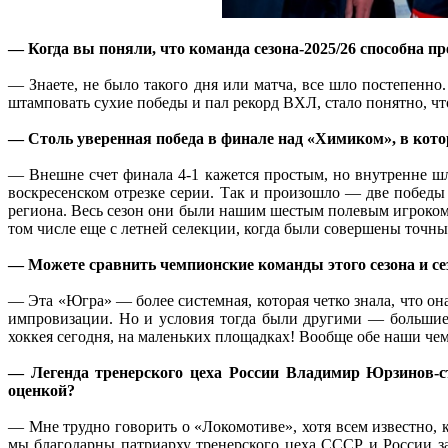
— Когда вы поняли, что команда сезона-2025/26 способна 
— Знаете, не было такого дня или матча, все шло постепенно
штамповать сухие победы и пал рекорд ВХЛ, стало понятно, ч
— Столь уверенная победа в финале над «Химиком», в кот
— Внешне счет финала 4-1 кажется простым, но внутренне шла
воскресенском отрезке серии. Так и произошло — две побед
региона. Весь сезон они были нашим шестым полевым игроком
том числе еще с летней селекции, когда были совершены точны
— Можете сравнить чемпионские команды этого сезона и се
— Эта «Югра» — более системная, которая четко знала, что она 
импровизации. Но и условия тогда были другими — большие
хоккея сегодня, на маленьких площадках! Вообще обе наши ч
— Легенда тренерского цеха России Владимир Юрзинов-
оценкой?
— Мне трудно говорить о «Локомотиве», хотя всем известно,
мы благодарны патриарху тренерского цеха СССР и России з