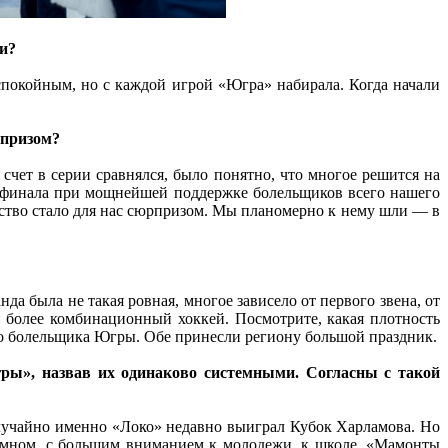
ии?
 спокойным, но с каждой игрой «Югра» набирала. Когда начали
рпризом?
счет в серии сравнялся, было понятно, что многое решится на
е финала при мощнейшей поддержке болельщиков всего нашего
ство стало для нас сюрпризом. Мы планомерно к нему шли — в
нда была не такая ровная, многое зависело от первого звена, от
более комбинационный хоккей. Посмотрите, какая плотность
го болельщика Югры. Обе принесли региону большой праздник.
ы», назвав их одинаково системными. Согласны с такой
случайно именно «Локо» недавно выиграл Кубок Харламова. Но
темном, с большим вниманием к молодежи, к школе. «Мамонты