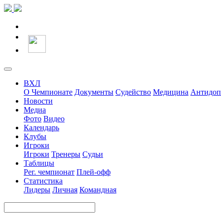
ВХЛ
О Чемпионате
Документы
Судейство
Медицина
Антидоп
Новости
Медиа
Фото
Видео
Календарь
Клубы
Игроки
Игроки
Тренеры
Судьи
Таблицы
Рег. чемпионат
Плей-офф
Статистика
Лидеры
Личная
Командная