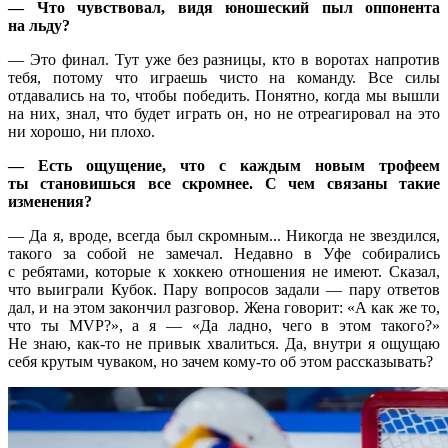
— Что чувствовал, видя юношеский пыл оппонента
на льду?
— Это финал. Тут уже без разницы, кто в воротах напротив
тебя, потому что играешь чисто на команду. Все силы
отдавались на то, чтобы победить. Понятно, когда мы вышли
на них, знал, что будет играть он, но не отреагировал на это
ни хорошо, ни плохо.
— Есть ощущение, что с каждым новым трофеем
ты становишься все скромнее. С чем связаны такие
изменения?
— Да я, вроде, всегда был скромным... Никогда не звездился,
такого за собой не замечал. Недавно в Уфе собирались
с ребятами, которые к хоккею отношения не имеют. Сказал,
что выиграли Кубок. Пару вопросов задали — пару ответов
дал, и на этом закончил разговор. Жена говорит: «А как же то,
что ты MVP?», а я — «Да ладно, чего в этом такого?»
Не знаю, как-то не привык хвалиться. Да, внутри я ощущаю
себя крутым чуваком, но зачем кому-то об этом рассказывать?