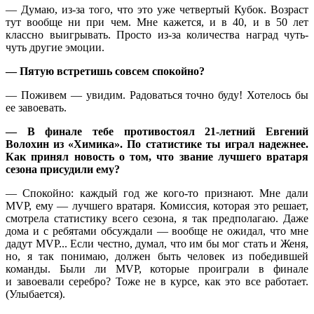
— Думаю, из-за того, что это уже четвертый Кубок. Возраст
тут вообще ни при чем. Мне кажется, и в 40, и в 50 лет
классно выигрывать. Просто из-за количества наград чуть-
чуть другие эмоции.
— Пятую встретишь совсем спокойно?
— Поживем — увидим. Радоваться точно буду! Хотелось бы
ее завоевать.
— В финале тебе противостоял
21-летний
Евгений
Волохин из «Химика». По статистике ты играл надежнее.
Как принял новость о том, что звание лучшего вратаря
сезона присудили ему?
— Спокойно: каждый год же кого-то признают. Мне дали
MVP, ему — лучшего вратаря. Комиссия, которая это решает,
смотрела статистику всего сезона, я так предполагаю. Даже
дома и с ребятами обсуждали — вообще не ожидал, что мне
дадут MVP... Если честно, думал, что им бы мог стать и Женя,
но, я так понимаю, должен быть человек из победившей
команды. Были ли MVP, которые проиграли в финале
и завоевали серебро? Тоже не в курсе, как это все работает.
(Улыбается).