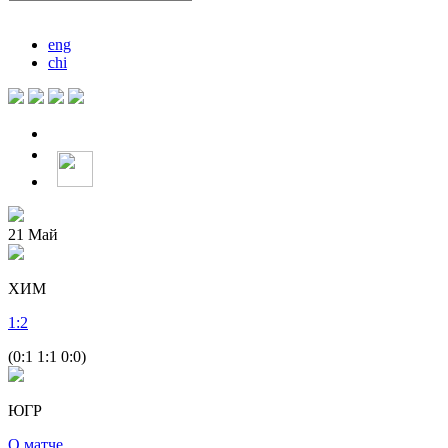
eng
chi
21
Май
ХИМ
1
:
2
(0:1 1:1 0:0)
ЮГР
О матче