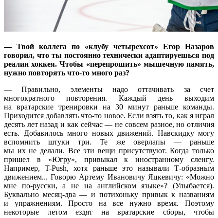
— Твой коллега по «клубу четырехсот» Егор Назаров
говорил, что ты постоянно технически адаптируешься под
реалии хоккея. Чтобы «перепрошить» мышечную память,
нужно повторять что-то много раз?
— Правильно, элементы надо оттачивать за счет
многократного повторения. Каждый день выходим
на вратарские тренировки на 30 минут раньше команды.
Приходится добавлять что-то новое. Если взять то, как я играл
десять лет назад и как сейчас — не совсем разное, но отличия
есть. Добавилось много новых движений. Навскидку могу
вспомнить штуки три. Те же оверлапы — раньше
мы их не делали. Все эти вещи присутствуют. Когда только
пришел в «Югру», привыкал к иностранному сленгу.
Например, T-Push, хотя раньше это называли Т-образным
движением... Говорю Артему Ивановичу Яцкевичу: «Можно
мне по-русски, а не на английском языке»? (Улыбается).
Буквально месяц-два — и потихоньку привык к названиям
и упражнениям. Просто на все нужно время. Поэтому
некоторые летом ездят на вратарские сборы, чтобы