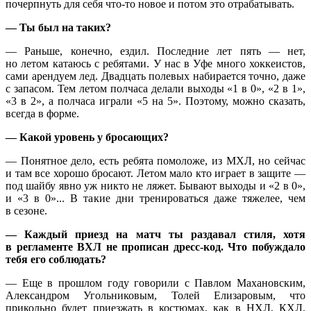
почерпнуть для себя что-то новое и потом это отрабатывать.
— Ты был на таких?
— Раньше, конечно, ездил. Последние лет пять — нет,
но летом катаюсь с ребятами. У нас в Уфе много хоккеистов,
сами арендуем лед. Двадцать полевых набирается точно, даже
с запасом. Тем летом полчаса делали выходы «1 в 0», «2 в 1»,
«3 в 2», а полчаса играли «5 на 5». Поэтому, можно сказать,
всегда в форме.
— Какой уровень у бросающих?
— Понятное дело, есть ребята помоложе, из МХЛ, но сейчас
и там все хорошо бросают. Летом мало кто играет в защите —
под шайбу явно уж никто не ляжет. Бывают выходы и «2 в 0»,
и «3 в 0»... В такие дни тренироваться даже тяжелее, чем
в сезоне.
— Каждый приезд на матч ты раздавал стиля, хотя
в регламенте ВХЛ не прописан дресс-код. Что побуждало
тебя его соблюдать?
— Еще в прошлом году говорили с Павлом Махановским,
Александром Угольниковым, Толей Елизаровым, что
прикольно будет приезжать в костюмах, как в НХЛ, КХЛ.