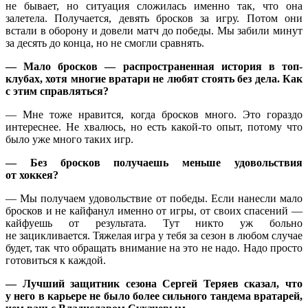
не бывает, но ситуация сложилась именно так, что она
залетела. Получается, девять бросков за игру. Потом они
встали в оборону и довели матч до победы. Мы забили минут
за десять до конца, но не смогли сравнять.
— Мало бросков — распространенная история в топ-
клубах, хотя многие вратари не любят стоять без дела. Как
с этим справляться?
— Мне тоже нравится, когда бросков много. Это гораздо
интереснее. Не хвалюсь, но есть какой-то опыт, потому что
было уже много таких игр.
— Без бросков получаешь меньше удовольствия
от хоккея?
— Мы получаем удовольствие от победы. Если нанесли мало
бросков и не кайфанул именно от игры, от своих спасений —
кайфуешь от результата. Тут никто уж больно
не зацикливается. Тяжелая игра у тебя за сезон в любом случае
будет, так что обращать внимание на это не надо. Надо просто
готовиться к каждой.
— Лучший защитник сезона Сергей Теряев сказал, что
у него в карьере не было более сильного тандема вратарей,