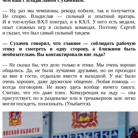
чем ваш с Владиславом Сухачевым.
— Ну, раз мы чемпионы, рекорд побили, так и получается.
Не спорю. Владислав — сильный и опытный вратарь.
И в топ-клубах ВХЛ поиграл, и в КХЛ. У него есть медали,
опыт сложных игр в сильных командах. Поэтому Сергей
и сказал, что был самый сильный тандем.
— Сухачев говорил, что главное — соблюдать рабочую
этику и смотреть в одну сторону, а близкими быть
необязательно. Вы контактировали вне льда?
— Не сказал бы, что дело только в этике. Мы очень хорошо
общались. Да, не были лучшими друзьями, но он приходил
ко мне в гости, отдыхали вместе в выходной. У нас было
очень хорошее, даже дружеское общение. Любая помощь —
всегда поговорим. Не вижу здесь вообще ничего такого.
Считаю, что это даже плюс. Конкуренция на льду — она
присутствует, но в раздевалке или в тренажерном зале легко
могли посидеть, похихикать. (Улыбается).