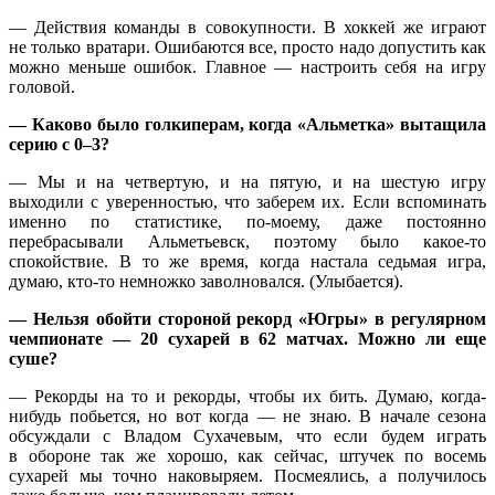
— Действия команды в совокупности. В хоккей же играют
не только вратари. Ошибаются все, просто надо допустить как
можно меньше ошибок. Главное — настроить себя на игру
головой.
— Каково было голкиперам, когда «Альметка» вытащила
серию с
0–3?
— Мы и на четвертую, и на пятую, и на шестую игру
выходили с уверенностью, что заберем их. Если вспоминать
именно по статистике, по-моему, даже постоянно
перебрасывали Альметьевск, поэтому было какое-то
спокойствие. В то же время, когда настала седьмая игра,
думаю, кто-то немножко заволновался. (Улыбается).
— Нельзя обойти стороной рекорд «Югры» в регулярном
чемпионате — 20 сухарей в 62 матчах. Можно ли еще
суше?
— Рекорды на то и рекорды, чтобы их бить. Думаю, когда-
нибудь побьется, но вот когда — не знаю. В начале сезона
обсуждали с Владом Сухачевым, что если будем играть
в обороне так же хорошо, как сейчас, штучек по восемь
сухарей мы точно наковыряем. Посмеялись, а получилось