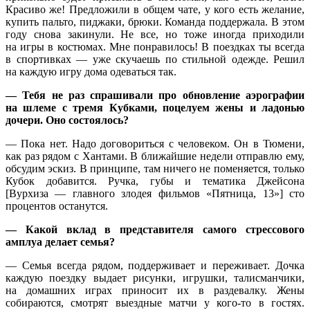
Красиво же! Предложили в общем чате, у кого есть желание,
купить пальто, пиджаки, брюки. Команда поддержала. В этом
году снова закинули. Не все, но тоже иногда приходили
на игры в костюмах. Мне понравилось! В поездках ты всегда
в спортивках — уже скучаешь по стильной одежде. Решил
на каждую игру дома одеваться так.
— Тебя не раз спрашивали про обновление аэрографии
на шлеме с тремя Кубками, поцелуем жены и ладонью
дочери. Оно состоялось?
— Пока нет. Надо договориться с человеком. Он в Тюмени,
как раз рядом с Хантами. В ближайшие недели отправлю ему,
обсудим эскиз. В принципе, там ничего не поменяется, только
Кубок добавится. Ручка, губы и тематика Джейсона
[Вурхиза — главного злодея фильмов «Пятница, 13»] сто
процентов останутся.
— Какой вклад в представителя самого стрессового
амплуа делает семья?
— Семья всегда рядом, поддерживает и переживает. Дочка
каждую поездку выдает рисунки, игрушки, талисманчики,
на домашних играх приносит их в раздевалку. Жены
собираются, смотрят выездные матчи у кого-то в гостях.