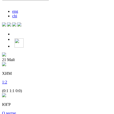
eng
chi
21
Май
ХИМ
1
:
2
(0:1 1:1 0:0)
ЮГР
О матче