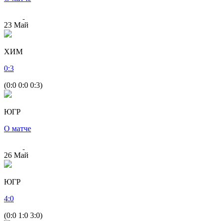
23
Май
ХИМ
0
:
3
(0:0 0:0 0:3)
ЮГР
О матче
26
Май
ЮГР
4
:
0
(0:0 1:0 3:0)