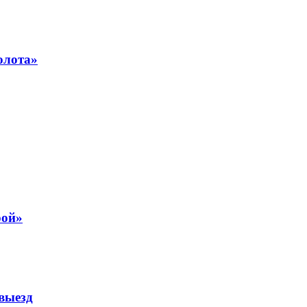
олота»
рой»
выезд