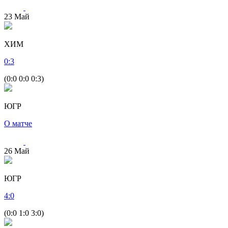
23
Май
ХИМ
0
:
3
(0:0 0:0 0:3)
ЮГР
О матче
26
Май
ЮГР
4
:
0
(0:0 1:0 3:0)