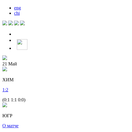
eng
chi
21
Май
ХИМ
1
:
2
(0:1 1:1 0:0)
ЮГР
О матче