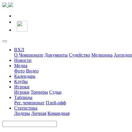
ВХЛ
О Чемпионате
Документы
Судейство
Медицина
Антидоп
Новости
Медиа
Фото
Видео
Календарь
Клубы
Игроки
Игроки
Тренеры
Судьи
Таблицы
Рег. чемпионат
Плей-офф
Статистика
Лидеры
Личная
Командная