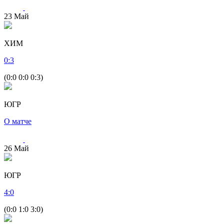
23
Май
ХИМ
0
:
3
(0:0 0:0 0:3)
ЮГР
О матче
26
Май
ЮГР
4
:
0
(0:0 1:0 3:0)