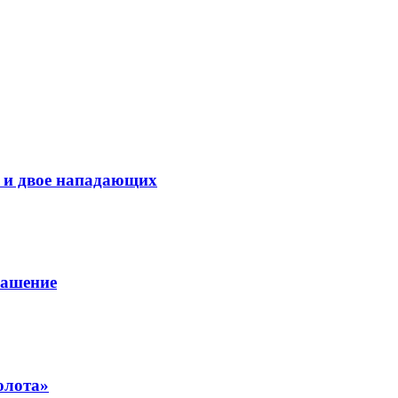
 и двое нападающих
лашение
олота»