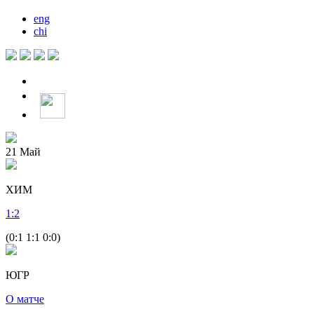
eng
chi
21
Май
ХИМ
1
:
2
(0:1 1:1 0:0)
ЮГР
О матче