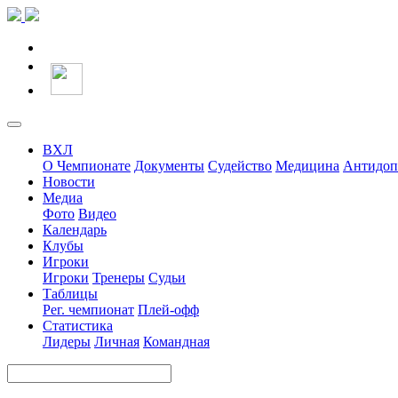
ВХЛ
О Чемпионате
Документы
Судейство
Медицина
Антидоп
Новости
Медиа
Фото
Видео
Календарь
Клубы
Игроки
Игроки
Тренеры
Судьи
Таблицы
Рег. чемпионат
Плей-офф
Статистика
Лидеры
Личная
Командная