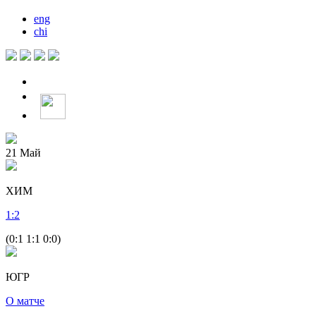
eng
chi
21
Май
ХИМ
1
:
2
(0:1 1:1 0:0)
ЮГР
О матче