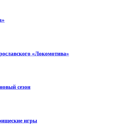
а»
ярославского «Локомотива»
новый сезон
арищеские игры