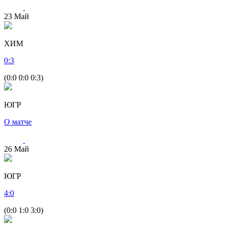
23
Май
ХИМ
0
:
3
(0:0 0:0 0:3)
ЮГР
О матче
26
Май
ЮГР
4
:
0
(0:0 1:0 3:0)