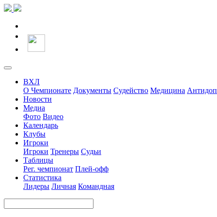
ВХЛ
О Чемпионате
Документы
Судейство
Медицина
Антидоп
Новости
Медиа
Фото
Видео
Календарь
Клубы
Игроки
Игроки
Тренеры
Судьи
Таблицы
Рег. чемпионат
Плей-офф
Статистика
Лидеры
Личная
Командная