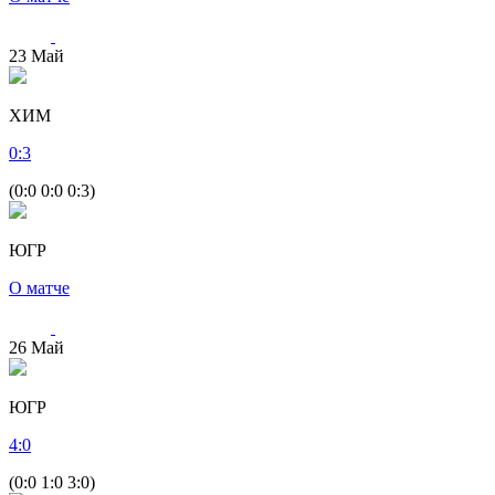
23
Май
ХИМ
0
:
3
(0:0 0:0 0:3)
ЮГР
О матче
26
Май
ЮГР
4
:
0
(0:0 1:0 3:0)