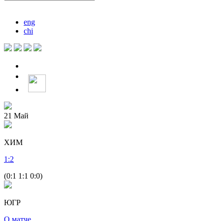
eng
chi
21
Май
ХИМ
1
:
2
(0:1 1:1 0:0)
ЮГР
О матче