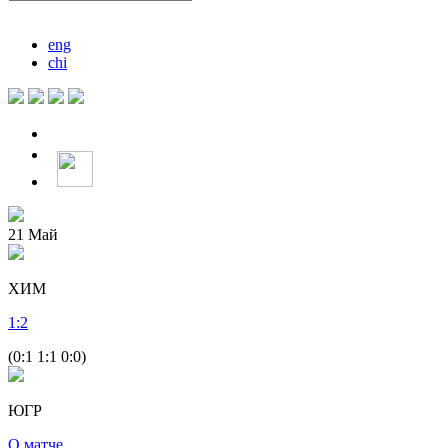
eng
chi
21
Май
ХИМ
1
:
2
(0:1 1:1 0:0)
ЮГР
О матче