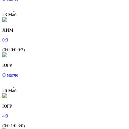
23
Май
ХИМ
0
:
3
(0:0 0:0 0:3)
ЮГР
О матче
26
Май
ЮГР
4
:
0
(0:0 1:0 3:0)