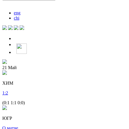
eng
chi
21
Май
ХИМ
1
:
2
(0:1 1:1 0:0)
ЮГР
О матче