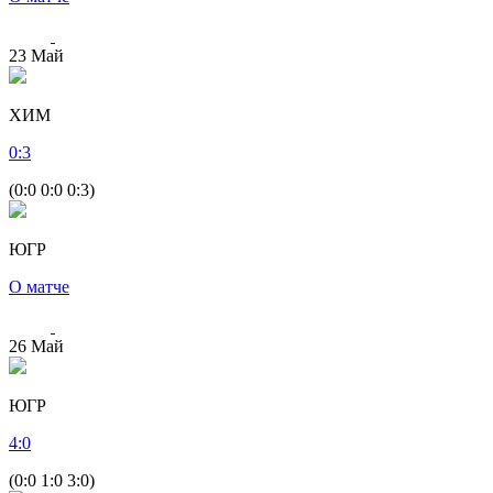
23
Май
ХИМ
0
:
3
(0:0 0:0 0:3)
ЮГР
О матче
26
Май
ЮГР
4
:
0
(0:0 1:0 3:0)