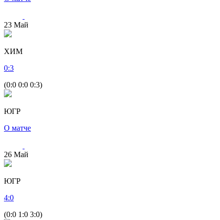
23
Май
ХИМ
0
:
3
(0:0 0:0 0:3)
ЮГР
О матче
26
Май
ЮГР
4
:
0
(0:0 1:0 3:0)