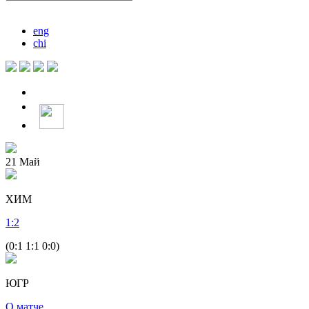
eng
chi
21
Май
ХИМ
1
:
2
(0:1 1:1 0:0)
ЮГР
О матче