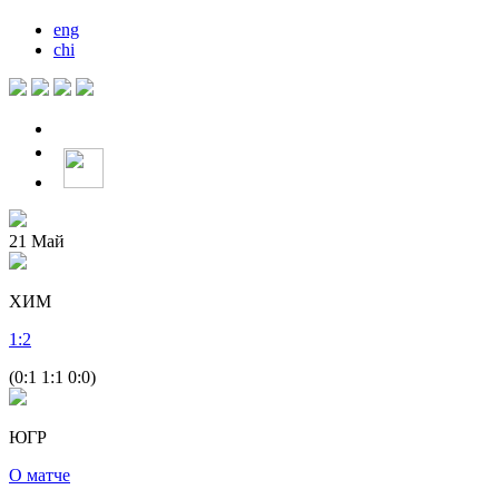
eng
chi
21
Май
ХИМ
1
:
2
(0:1 1:1 0:0)
ЮГР
О матче