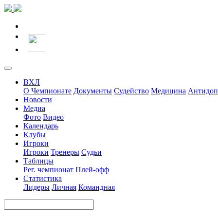
ВХЛ
О Чемпионате
Документы
Судейство
Медицина
Антидоп
Новости
Медиа
Фото
Видео
Календарь
Клубы
Игроки
Игроки
Тренеры
Судьи
Таблицы
Рег. чемпионат
Плей-офф
Статистика
Лидеры
Личная
Командная