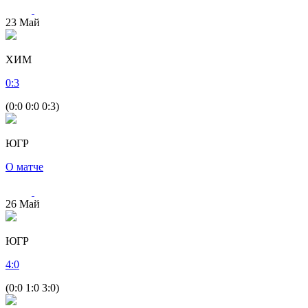
23
Май
ХИМ
0
:
3
(0:0 0:0 0:3)
ЮГР
О матче
26
Май
ЮГР
4
:
0
(0:0 1:0 3:0)