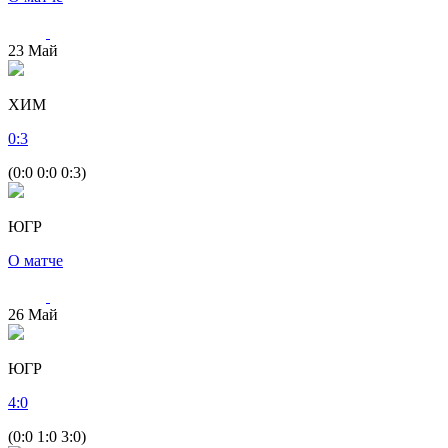
23
Май
ХИМ
0
:
3
(0:0 0:0 0:3)
ЮГР
О матче
26
Май
ЮГР
4
:
0
(0:0 1:0 3:0)