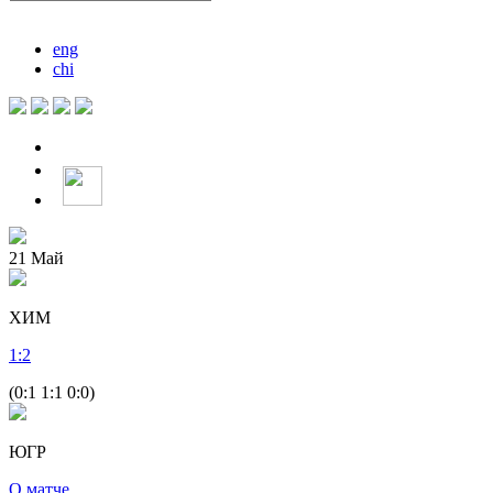
eng
chi
21
Май
ХИМ
1
:
2
(0:1 1:1 0:0)
ЮГР
О матче