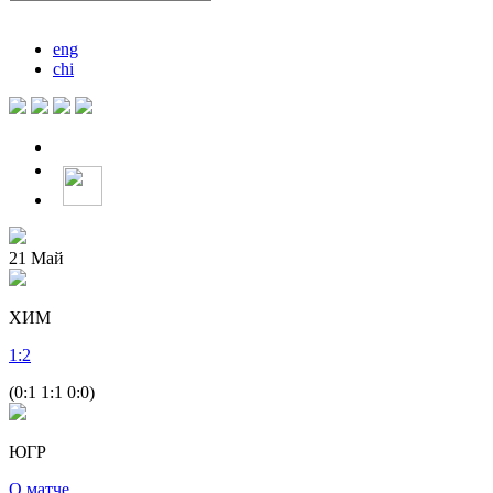
eng
chi
21
Май
ХИМ
1
:
2
(0:1 1:1 0:0)
ЮГР
О матче