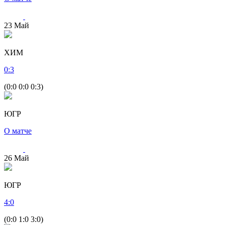
23
Май
ХИМ
0
:
3
(0:0 0:0 0:3)
ЮГР
О матче
26
Май
ЮГР
4
:
0
(0:0 1:0 3:0)