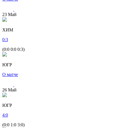
23
Май
ХИМ
0
:
3
(0:0 0:0 0:3)
ЮГР
О матче
26
Май
ЮГР
4
:
0
(0:0 1:0 3:0)