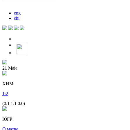
eng
chi
21
Май
ХИМ
1
:
2
(0:1 1:1 0:0)
ЮГР
О матче