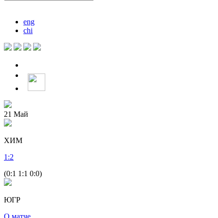
eng
chi
21
Май
ХИМ
1
:
2
(0:1 1:1 0:0)
ЮГР
О матче