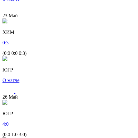
23
Май
ХИМ
0
:
3
(0:0 0:0 0:3)
ЮГР
О матче
26
Май
ЮГР
4
:
0
(0:0 1:0 3:0)