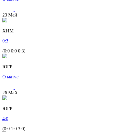
23
Май
ХИМ
0
:
3
(0:0 0:0 0:3)
ЮГР
О матче
26
Май
ЮГР
4
:
0
(0:0 1:0 3:0)