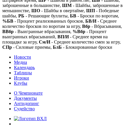
Штрафное время,
ШР
- Шайбы в равенстве,
ШБ
- Шайбы,
заброшенные в большинстве,
ШМ
- Шайбы, заброшенные в
меньшинстве,
ШО
- Шайбы в овертайме,
ШП
- Победные
шайбы,
РБ
- Решающие буллиты,
БВ
- Броски по воротам,
%БВ
- Процент реализованных бросков,
БВ/И
- Среднее
количество бросков по воротам за игру,
Вбр
- Вбрасывания,
ВВбр
- Выигранные вбрасывания,
%Вбр
- Процент
выигранных вбрасываний,
ВП/И
- Среднее время на
площадке за игру,
См/И
- Среднее количество смен за игру,
СПр
- Силовые приемы,
БлБ
- Блокированные броски
Новости
Медиа
Календарь
Таблицы
Игроки
Клубы
О Чемпионате
Документы
Антидопинг
Судейство