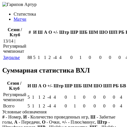
Статистика
Матчи
Сезон /
#
И
Ш
А
О
+/-
Штр
ШР
ШБ
ШМ
ШО
ШП
РБ
Клуб
13/14 |
Регулярный
чемпионат
Зауралье
88
5
1
1
2
-4
4
0
1
0
0
0
0
Суммарная статистика ВХЛ
Сезон /
И
Ш
А
О
+/-
Штр
ШР
ШБ
ШМ
ШО
ШП
РБ
БВ
Клуб
Регулярный
5
1
1
2
-4
4
0
1
0
0
0
0
4
чемпионат
Всего
5
1
1
2
-4
4
0
1
0
0
0
0
4
Условные обозначения
#
- Номер,
И
- Количество проведенных игр,
Ш
- Забитые
голы,
А
- Передачи,
О
- Очки,
+/-
- Плюс/минус,
Штр
-