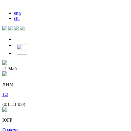
eng
chi
21
Май
ХИМ
1
:
2
(0:1 1:1 0:0)
ЮГР
О матче