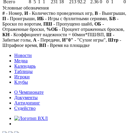
Всего
8
5
1
1
231
18
213
92.2
2.36
0
0
1
0
Условные обозначения
#
- Номер,
И
- Количество проведенных игр,
В
- Выигрыши,
П
- Проигрыши,
ИБ
- Игры с буллитными сериями,
БВ
-
Броски по воротам,
ПШ
- Пропущено шайб,
ОБ
-
Отраженные броски,
%ОБ
- Процент отраженных бросков,
КН
- Коэффициент надежности = 60мин*ПШ/ВП,
Ш
-
Забитые голы,
А
- Передачи,
И"0"
- "Сухие игры",
Штр
-
Штрафное время,
ВП
- Время на площадке
Новости
Медиа
Календарь
Таблицы
Игроки
Клубы
О Чемпионате
Документы
Антидопинг
Судейство