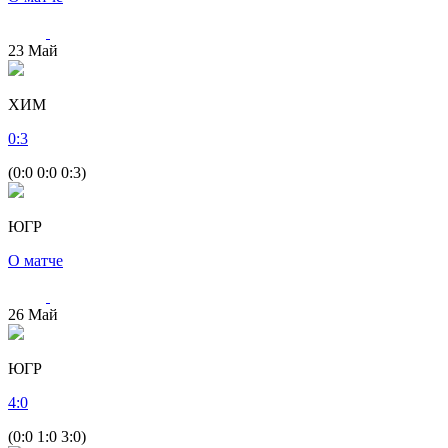
23
Май
ХИМ
0
:
3
(0:0 0:0 0:3)
ЮГР
О матче
26
Май
ЮГР
4
:
0
(0:0 1:0 3:0)