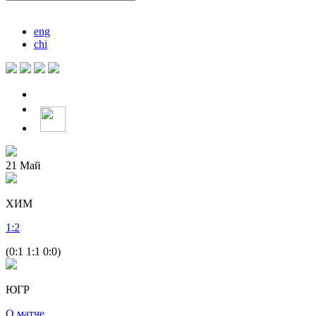
eng
chi
21
Май
ХИМ
1
:
2
(0:1 1:1 0:0)
ЮГР
О матче