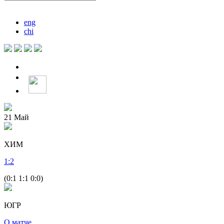
eng
chi
21
Май
ХИМ
1
:
2
(0:1 1:1 0:0)
ЮГР
О матче