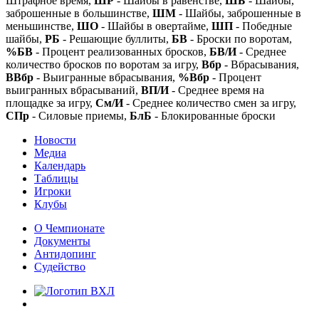
Штрафное время,
ШР
- Шайбы в равенстве,
ШБ
- Шайбы,
заброшенные в большинстве,
ШМ
- Шайбы, заброшенные в
меньшинстве,
ШО
- Шайбы в овертайме,
ШП
- Победные
шайбы,
РБ
- Решающие буллиты,
БВ
- Броски по воротам,
%БВ
- Процент реализованных бросков,
БВ/И
- Среднее
количество бросков по воротам за игру,
Вбр
- Вбрасывания,
ВВбр
- Выигранные вбрасывания,
%Вбр
- Процент
выигранных вбрасываний,
ВП/И
- Среднее время на
площадке за игру,
См/И
- Среднее количество смен за игру,
СПр
- Силовые приемы,
БлБ
- Блокированные броски
Новости
Медиа
Календарь
Таблицы
Игроки
Клубы
О Чемпионате
Документы
Антидопинг
Судейство