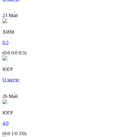
23
Май
ХИМ
0
:
3
(0:0 0:0 0:3)
ЮГР
О матче
26
Май
ЮГР
4
:
0
(0:0 1:0 3:0)