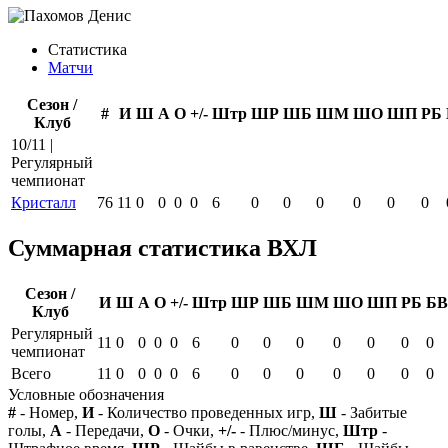
Статистика
Матчи
Сезон /
#
И
Ш
А
О
+/-
Штр
ШР
ШБ
ШМ
ШО
ШП
РБ
Клуб
10/11 |
Регулярный
чемпионат
Кристалл
76
11
0
0
0
0
6
0
0
0
0
0
0
Суммарная статистика ВХЛ
Сезон /
И
Ш
А
О
+/-
Штр
ШР
ШБ
ШМ
ШО
ШП
РБ
БВ
Клуб
Регулярный
11
0
0
0
0
6
0
0
0
0
0
0
0
чемпионат
Всего
11
0
0
0
0
6
0
0
0
0
0
0
0
Условные обозначения
#
- Номер,
И
- Количество проведенных игр,
Ш
- Забитые
голы,
А
- Передачи,
О
- Очки,
+/-
- Плюс/минус,
Штр
-