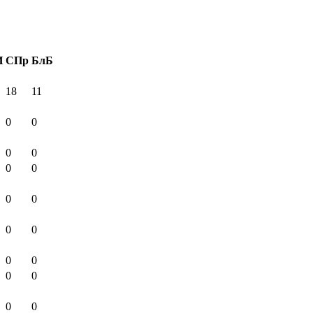
И
СПр
БлБ
18
11
0
0
0
0
0
0
0
0
0
0
0
0
0
0
0
0