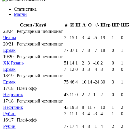
Статистика
Матчи
Сезон / Клуб
#
И
Ш
А
О
+/-
Штр
ШР
Ш
23/24 | Регулярный чемпионат
Челны
7
15
1
3
4
-5
19
1
0
20/21 | Регулярный чемпионат
Ермак
77
37
1
7
8
-7
18
0
1
19/20 | Регулярный чемпионат
ХК Рязань
51
14
1
2
3
-10
2
0
1
Ермак
7
12
0
3
3
-4
8
0
0
18/19 | Регулярный чемпионат
Ермак
75
46
4
10
14
-24
30
3
1
17/18 | Плей-офф
Нефтяник
43
11
0
2
2
1
2
0
0
17/18 | Регулярный чемпионат
Нефтяник
43
19
3
8
11
7
10
1
2
Рубин
7
11
1
3
4
-3
4
1
0
16/17 | Плей-офф
Рубин
77
17
4
4
8
-1
4
2
2