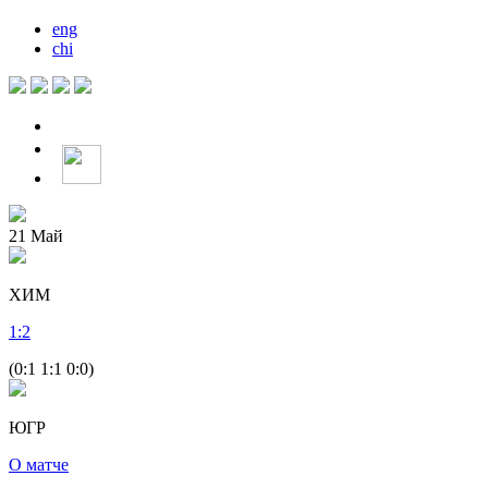
eng
chi
21
Май
ХИМ
1
:
2
(0:1 1:1 0:0)
ЮГР
О матче