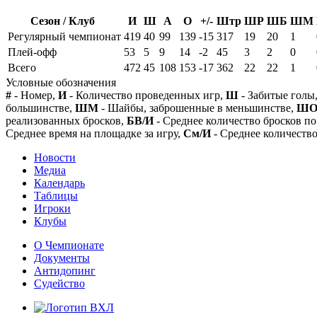
Сезон / Клуб
И
Ш
А
О
+/-
Штр
ШР
ШБ
ШМ
Регулярный чемпионат
419
40
99
139
-15
317
19
20
1
Плей-офф
53
5
9
14
-2
45
3
2
0
Всего
472
45
108
153
-17
362
22
22
1
Условные обозначения
#
- Номер,
И
- Количество проведенных игр,
Ш
- Забитые голы
большинстве,
ШМ
- Шайбы, заброшенные в меньшинстве,
Ш
реализованных бросков,
БВ/И
- Среднее количество бросков по
Среднее время на площадке за игру,
См/И
- Среднее количество
Новости
Медиа
Календарь
Таблицы
Игроки
Клубы
О Чемпионате
Документы
Антидопинг
Судейство