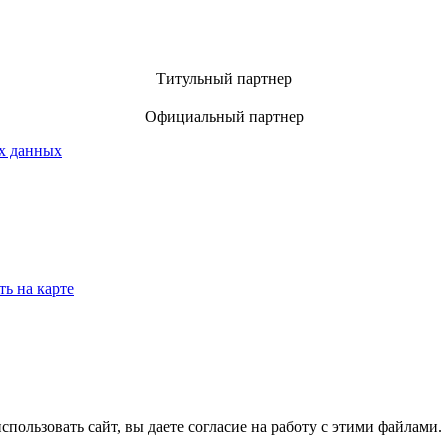
Титульный партнер
Официальный партнер
х данных
ть на карте
спользовать сайт, вы даете согласие на работу с этими файлами.