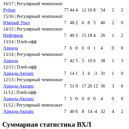
16/17 | Регулярный чемпионат
Рубин
77
44
4
12
16
8
54
2
2
15/16 | Регулярный чемпионат
Южный Урал
7
48
2
6
8
5
40
2
0
14/15 | Регулярный чемпионат
Нефтяник
7
40
3
15
18
4
26
1
2
13/14 | Плей-офф
Ариада
7
6
0
0
0
1
4
0
0
13/14 | Регулярный чемпионат
Ариада
7
42
5
5
10
6
38
1
3
12/13 | Плей-офф
Ариада-Акпарс
7
14
1
3
4
-3
31
1
0
12/13 | Регулярный чемпионат
Ариада-Акпарс
7
51
9
17
26
12
36
3
6
11/12 | Плей-офф
Ариада-Акпарс
7
5
0
0
0
0
4
0
0
11/12 | Регулярный чемпионат
Ариада-Акпарс
7
40
6
8
14
-4
32
4
2
Суммарная статистика ВХЛ