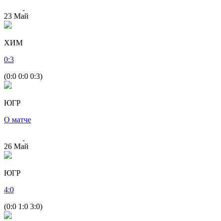
23
Май
ХИМ
0
:
3
(0:0 0:0 0:3)
ЮГР
О матче
26
Май
ЮГР
4
:
0
(0:0 1:0 3:0)