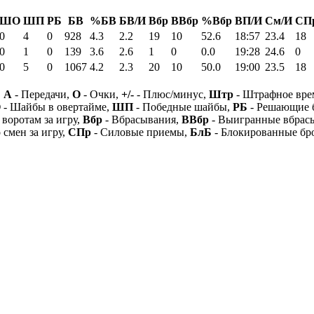
ШО
ШП
РБ
БВ
%БВ
БВ/И
Вбр
ВВбр
%Вбр
ВП/И
См/И
СП
0
4
0
928
4.3
2.2
19
10
52.6
18:57
23.4
18
0
1
0
139
3.6
2.6
1
0
0.0
19:28
24.6
0
0
5
0
1067
4.2
2.3
20
10
50.0
19:00
23.5
18
,
А
- Передачи,
О
- Очки,
+/-
- Плюс/минус,
Штр
- Штрафное вре
О
- Шайбы в овертайме,
ШП
- Победные шайбы,
РБ
- Решающие 
 воротам за игру,
Вбр
- Вбрасывания,
ВВбр
- Выигранные вбрас
 смен за игру,
СПр
- Силовые приемы,
БлБ
- Блокированные бр