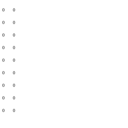
0
0
0
0
0
0
0
0
0
0
0
0
0
0
0
0
0
0