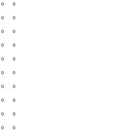
0
0
0
0
0
0
0
0
0
0
0
0
0
0
0
0
0
0
0
0