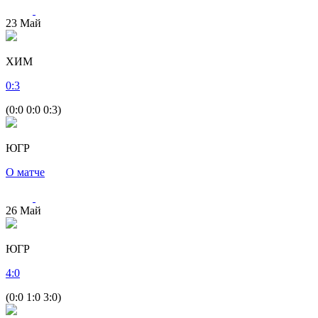
23
Май
ХИМ
0
:
3
(0:0 0:0 0:3)
ЮГР
О матче
26
Май
ЮГР
4
:
0
(0:0 1:0 3:0)