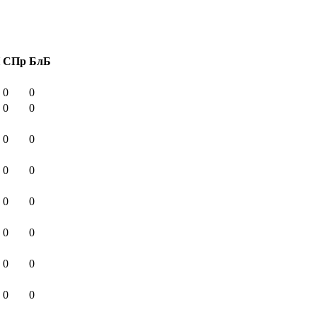
СПр
БлБ
0
0
0
0
0
0
0
0
0
0
0
0
0
0
0
0