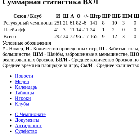
Суммарная статистика ВХЛ
Сезон / Клуб
И
Ш
А
О
+/-
Штр
ШР
ШБ
ШМ
Ш
Регулярный чемпионат
251
21
61
82
-6
141
8
10
3
0
Плей-офф
41
3
11
14
-11
24
1
2
0
0
Всего
292
24
72
96
-17
165
9
12
3
0
Условные обозначения
#
- Номер,
И
- Количество проведенных игр,
Ш
- Забитые голы
большинстве,
ШМ
- Шайбы, заброшенные в меньшинстве,
Ш
реализованных бросков,
БВ/И
- Среднее количество бросков по
Среднее время на площадке за игру,
См/И
- Среднее количество
Новости
Медиа
Календарь
Таблицы
Игроки
Клубы
О Чемпионате
Документы
Антидопинг
Судейство