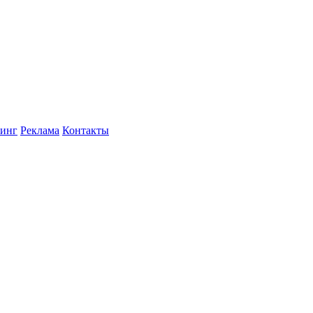
инг
Реклама
Контакты