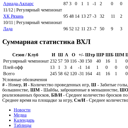
Ариада-Акпарс
87
3
0
1
1
-1
2
0
0
11/12 | Регулярный чемпионат
ХК Рязань
95
48
14
13
27
-3
32
11
2
10/11 | Регулярный чемпионат
Лада
96
52
12
11
23
-7
50
9
3
Суммарная статистика ВХЛ
Сезон / Клуб
И
Ш
А
О
+/-
Штр
ШР
ШБ
ШМ
Регулярный чемпионат
232
57
59
116
-30
150
40
16
1
0
Плей-офф
13
1
3
4
-1
14
1
0
0
0
Всего
245
58
62
120
-31
164
41
16
1
0
Условные обозначения
#
- Номер,
И
- Количество проведенных игр,
Ш
- Забитые голы
большинстве,
ШМ
- Шайбы, заброшенные в меньшинстве,
Ш
реализованных бросков,
БВ/И
- Среднее количество бросков по
Среднее время на площадке за игру,
См/И
- Среднее количество
Новости
Медиа
Календарь
Таблицы