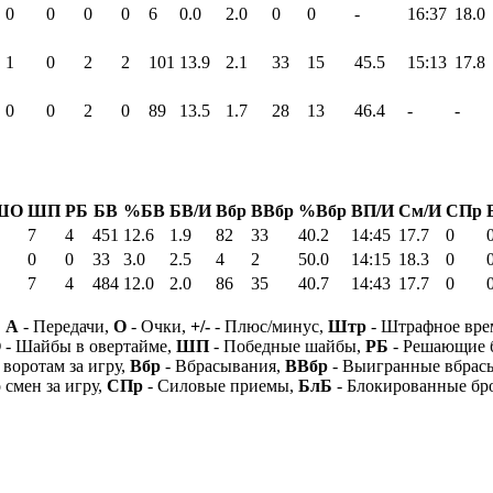
0
0
0
0
6
0.0
2.0
0
0
-
16:37
18.0
1
0
2
2
101
13.9
2.1
33
15
45.5
15:13
17.8
0
0
2
0
89
13.5
1.7
28
13
46.4
-
-
ШО
ШП
РБ
БВ
%БВ
БВ/И
Вбр
ВВбр
%Вбр
ВП/И
См/И
СПр
7
4
451
12.6
1.9
82
33
40.2
14:45
17.7
0
0
0
33
3.0
2.5
4
2
50.0
14:15
18.3
0
7
4
484
12.0
2.0
86
35
40.7
14:43
17.7
0
,
А
- Передачи,
О
- Очки,
+/-
- Плюс/минус,
Штр
- Штрафное вре
О
- Шайбы в овертайме,
ШП
- Победные шайбы,
РБ
- Решающие 
 воротам за игру,
Вбр
- Вбрасывания,
ВВбр
- Выигранные вбрас
 смен за игру,
СПр
- Силовые приемы,
БлБ
- Блокированные бр