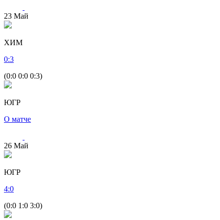
23
Май
ХИМ
0
:
3
(0:0 0:0 0:3)
ЮГР
О матче
26
Май
ЮГР
4
:
0
(0:0 1:0 3:0)