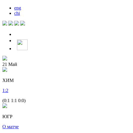
eng
chi
21
Май
ХИМ
1
:
2
(0:1 1:1 0:0)
ЮГР
О матче