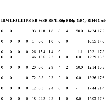
Б
ШМ
ШО
ШП
РБ
БВ
%БВ
БВ/И
Вбр
ВВбр
%Вбр
ВП/И
См/
0
0
1
1
93
11.8
1.8
8
4
50.0
14:34
17.2
0
0
0
0
1
0.0
1.0
0
0
-
10:55
17.0
0
0
0
0
26
15.4
1.4
9
1
11.1
12:21
17.8
0
0
1
1
46
13.0
2.2
1
0
0.0
17:29
18.5
0
0
0
0
20
0.0
2.9
4
2
50.0
12:14
16.3
0
0
1
0
72
8.3
2.3
2
0
0.0
13:36
17.6
0
0
0
0
12
8.3
2.4
0
0
-
17:44
21.4
0
0
0
0
18
22.2
2.2
1
0
0.0
15:03
17.8