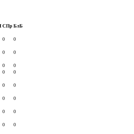
И
СПр
БлБ
0
0
0
0
0
0
0
0
0
0
0
0
0
0
0
0