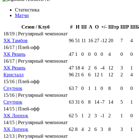
Статистика
Матчи
Сезон / Клуб
#
И
Ш
А
О
+/-
Штр
ШР
Ш
18/19 | Регулярный чемпионат
ХК Тамбов
96
51
11
16
27
-12
20
7
4
16/17 | Плей-офф
ХК Рязань
47
1
0
0
0
0
4
0
0
16/17 | Регулярный чемпионат
ХК Рязань
47
18
4
2
6
-4
12
3
1
Кристалл
96
21
6
6
12
1
12
2
4
15/16 | Плей-офф
Спутник
63
7
0
1
1
0
8
0
0
15/16 | Регулярный чемпионат
Спутник
63
31
6
8
14
-7
14
5
1
14/15 | Плей-офф
ХК Липецк
62
5
1
2
3
-1
2
1
0
14/15 | Регулярный чемпионат
ХК Липецк
62
8
4
2
6
3
8
3
1
12/13 | Регулярный чемпионат