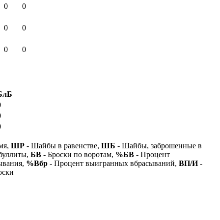
0
0
0
0
0
0
БлБ
0
0
0
мя,
ШР
- Шайбы в равенстве,
ШБ
- Шайбы, заброшенные в
буллиты,
БВ
- Броски по воротам,
%БВ
- Процент
ывания,
%Вбр
- Процент выигранных вбрасываний,
ВП/И
-
оски