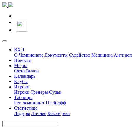
ВХЛ
О Чемпионате
Документы
Судейство
Медицина
Антидоп
Новости
Медиа
Фото
Видео
Календарь
Клубы
Игроки
Игроки
Тренеры
Судьи
Таблицы
Рег. чемпионат
Плей-офф
Статистика
Лидеры
Личная
Командная