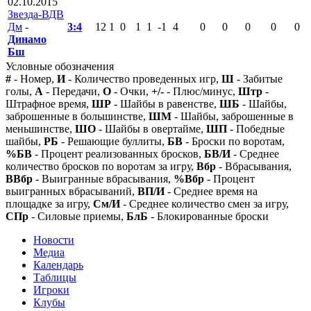
02.10.2015
Звезда-ВДВ
Дм
-
3:4
12
1
0
1
1
-1
4
0
0
0
0
0
Динамо
Бш
Условные обозначения
#
- Номер,
И
- Количество проведенных игр,
Ш
- Забитые
голы,
А
- Передачи,
О
- Очки,
+/-
- Плюс/минус,
Штр
-
Штрафное время,
ШР
- Шайбы в равенстве,
ШБ
- Шайбы,
заброшенные в большинстве,
ШМ
- Шайбы, заброшенные в
меньшинстве,
ШО
- Шайбы в овертайме,
ШП
- Победные
шайбы,
РБ
- Решающие буллиты,
БВ
- Броски по воротам,
%БВ
- Процент реализованных бросков,
БВ/И
- Среднее
количество бросков по воротам за игру,
Вбр
- Вбрасывания,
ВВбр
- Выигранные вбрасывания,
%Вбр
- Процент
выигранных вбрасываний,
ВП/И
- Среднее время на
площадке за игру,
См/И
- Среднее количество смен за игру,
СПр
- Силовые приемы,
БлБ
- Блокированные броски
Новости
Медиа
Календарь
Таблицы
Игроки
Клубы