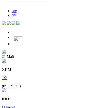
eng
chi
21
Май
ХИМ
1
:
2
(0:1 1:1 0:0)
ЮГР
О матче