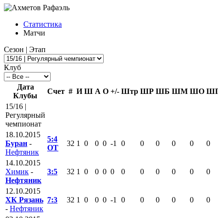
Статистика
Матчи
Сезон | Этап
Клуб
Дата
Счет
#
И
Ш
А
О
+/-
Штр
ШР
ШБ
ШМ
ШО
Ш
Клубы
15/16 |
Регулярный
чемпионат
18.10.2015
5:4
Буран
-
32
1
0
0
0
-1
0
0
0
0
0
0
ОТ
Нефтяник
14.10.2015
Химик
-
3:5
32
1
0
0
0
0
0
0
0
0
0
0
Нефтяник
12.10.2015
ХК Рязань
7:3
32
1
0
0
0
-1
0
0
0
0
0
0
-
Нефтяник