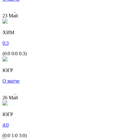
23
Май
ХИМ
0
:
3
(0:0 0:0 0:3)
ЮГР
О матче
26
Май
ЮГР
4
:
0
(0:0 1:0 3:0)