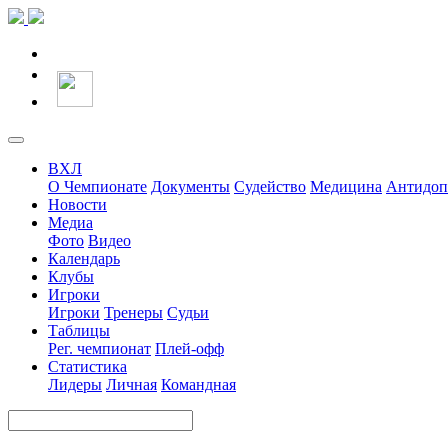
ВХЛ
О Чемпионате
Документы
Судейство
Медицина
Антидоп
Новости
Медиа
Фото
Видео
Календарь
Клубы
Игроки
Игроки
Тренеры
Судьи
Таблицы
Рег. чемпионат
Плей-офф
Статистика
Лидеры
Личная
Командная