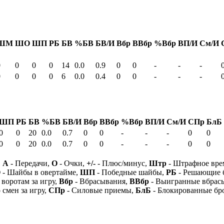
ШМ
ШО
ШП
РБ
БВ
%БВ
БВ/И
Вбр
ВВбр
%Вбр
ВП/И
См/И
0
0
0
0
14
0.0
0.9
0
0
-
-
-
0
0
0
0
6
0.0
0.4
0
0
-
-
-
ШП
РБ
БВ
%БВ
БВ/И
Вбр
ВВбр
%Вбр
ВП/И
См/И
СПр
БлБ
0
0
20
0.0
0.7
0
0
-
-
-
0
0
0
0
20
0.0
0.7
0
0
-
-
-
0
0
,
А
- Передачи,
О
- Очки,
+/-
- Плюс/минус,
Штр
- Штрафное вре
О
- Шайбы в овертайме,
ШП
- Победные шайбы,
РБ
- Решающие 
 воротам за игру,
Вбр
- Вбрасывания,
ВВбр
- Выигранные вбрас
 смен за игру,
СПр
- Силовые приемы,
БлБ
- Блокированные бр