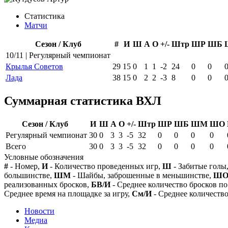
Статистика
Матчи
Сезон / Клуб
#
И
Ш
А
О
+/-
Штр
ШР
ШБ
10/11 | Регулярный чемпионат
Крылья Советов
29
15
0
1
1
-2
24
0
0
Лада
38
15
0
2
2
-3
8
0
0
Суммарная статистика ВХЛ
Сезон / Клуб
И
Ш
А
О
+/-
Штр
ШР
ШБ
ШМ
ШО
Регулярный чемпионат
30
0
3
3
-5
32
0
0
0
0
Всего
30
0
3
3
-5
32
0
0
0
0
Условные обозначения
#
- Номер,
И
- Количество проведенных игр,
Ш
- Забитые голы
большинстве,
ШМ
- Шайбы, заброшенные в меньшинстве,
Ш
реализованных бросков,
БВ/И
- Среднее количество бросков по
Среднее время на площадке за игру,
См/И
- Среднее количество
Новости
Медиа