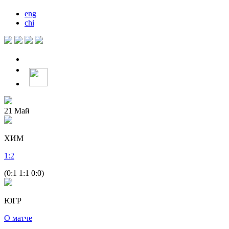
eng
chi
21
Май
ХИМ
1
:
2
(0:1 1:1 0:0)
ЮГР
О матче