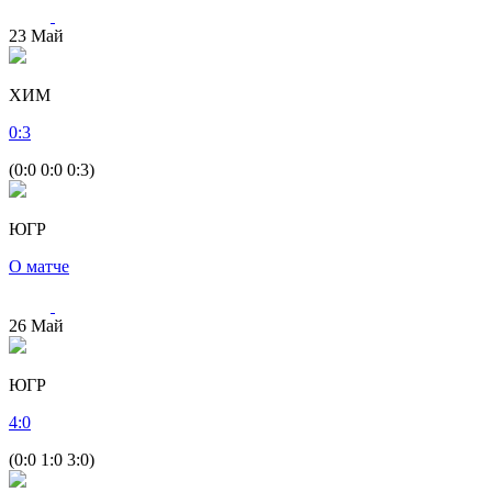
23
Май
ХИМ
0
:
3
(0:0 0:0 0:3)
ЮГР
О матче
26
Май
ЮГР
4
:
0
(0:0 1:0 3:0)