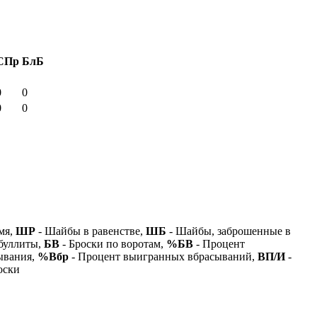
СПр
БлБ
0
0
0
0
мя,
ШР
- Шайбы в равенстве,
ШБ
- Шайбы, заброшенные в
буллиты,
БВ
- Броски по воротам,
%БВ
- Процент
ывания,
%Вбр
- Процент выигранных вбрасываний,
ВП/И
-
оски