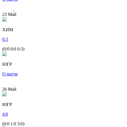
23
Май
ХИМ
0
:
3
(0:0 0:0 0:3)
ЮГР
О матче
26
Май
ЮГР
4
:
0
(0:0 1:0 3:0)