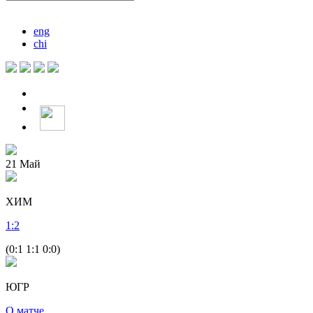
eng
chi
21
Май
ХИМ
1
:
2
(0:1 1:1 0:0)
ЮГР
О матче