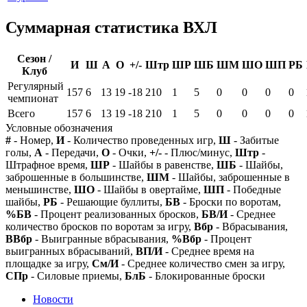
Суммарная статистика ВХЛ
Сезон /
И
Ш
А
О
+/-
Штр
ШР
ШБ
ШМ
ШО
ШП
РБ
Клуб
Регулярный
157
6
13
19
-18
210
1
5
0
0
0
0
чемпионат
Всего
157
6
13
19
-18
210
1
5
0
0
0
0
Условные обозначения
#
- Номер,
И
- Количество проведенных игр,
Ш
- Забитые
голы,
А
- Передачи,
О
- Очки,
+/-
- Плюс/минус,
Штр
-
Штрафное время,
ШР
- Шайбы в равенстве,
ШБ
- Шайбы,
заброшенные в большинстве,
ШМ
- Шайбы, заброшенные в
меньшинстве,
ШО
- Шайбы в овертайме,
ШП
- Победные
шайбы,
РБ
- Решающие буллиты,
БВ
- Броски по воротам,
%БВ
- Процент реализованных бросков,
БВ/И
- Среднее
количество бросков по воротам за игру,
Вбр
- Вбрасывания,
ВВбр
- Выигранные вбрасывания,
%Вбр
- Процент
выигранных вбрасываний,
ВП/И
- Среднее время на
площадке за игру,
См/И
- Среднее количество смен за игру,
СПр
- Силовые приемы,
БлБ
- Блокированные броски
Новости