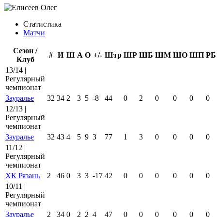
Статистика
Матчи
Сезон /
#
И
Ш
А
О
+/-
Штр
ШР
ШБ
ШМ
ШО
ШП
РБ
Клуб
13/14 |
Регулярный
чемпионат
Зауралье
32
34
2
3
5
-8
44
0
2
0
0
0
0
12/13 |
Регулярный
чемпионат
Зауралье
32
43
4
5
9
3
77
1
3
0
0
0
0
11/12 |
Регулярный
чемпионат
ХК Рязань
2
46
0
3
3
-17
42
0
0
0
0
0
0
10/11 |
Регулярный
чемпионат
Зауралье
2
34
0
2
2
4
47
0
0
0
0
0
0