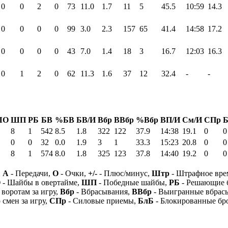
0
0
2
0
73
11.0
1.7
11
5
45.5
10:59
14.3
0
0
0
0
99
3.0
2.3
157
65
41.4
14:58
17.2
0
0
0
0
43
7.0
1.4
18
3
16.7
12:03
16.3
0
1
2
0
62
11.3
1.6
37
12
32.4
-
-
ШО
ШП
РБ
БВ
%БВ
БВ/И
Вбр
ВВбр
%Вбр
ВП/И
См/И
СПр
8
1
542
8.5
1.8
322
122
37.9
14:38
19.1
0
0
0
0
32
0.0
1.9
3
1
33.3
15:23
20.8
0
0
8
1
574
8.0
1.8
325
123
37.8
14:40
19.2
0
0
,
А
- Передачи,
О
- Очки,
+/-
- Плюс/минус,
Штр
- Штрафное вре
О
- Шайбы в овертайме,
ШП
- Победные шайбы,
РБ
- Решающие 
 воротам за игру,
Вбр
- Вбрасывания,
ВВбр
- Выигранные вбрас
 смен за игру,
СПр
- Силовые приемы,
БлБ
- Блокированные бр