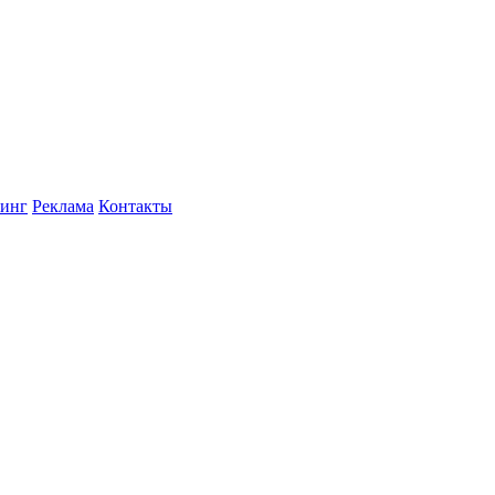
инг
Реклама
Контакты