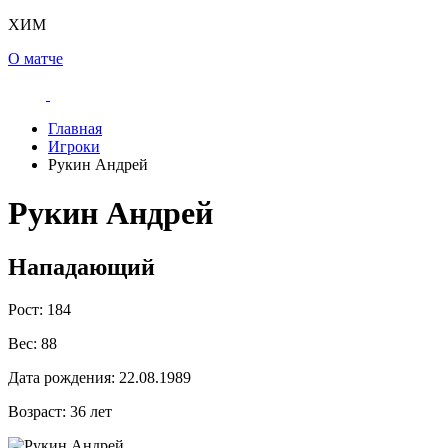
ХИМ
О матче
Главная
Игроки
Рукин Андрей
Рукин Андрей
Нападающий
Рост:
184
Вес:
88
Дата рождения:
22.08.1989
Возраст:
36 лет