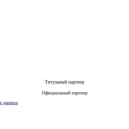
Титульный партнер
Официальный партнер
х данных