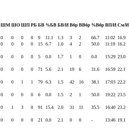
ШМ
ШО
ШП
РБ
БВ
%БВ
БВ/И
Вбр
ВВбр
%Вбр
ВП/И
См/И
0
0
0
0
9
11.1
1.3
3
2
66.7
11:02
16.9
0
0
0
0
15
6.7
1.0
4
2
50.0
11:19
16.2
0
0
0
0
5
0.0
1.7
1
0
0.0
15:29
23.0
0
0
0
0
71
5.6
2.1
19
6
31.6
16:59
22.1
0
0
1
1
79
6.3
1.5
42
16
38.1
17:03
22.2
0
0
0
0
6
0.0
1.5
2
1
50.0
19:22
23.5
0
1
3
0
91
15.4
2.0
31
11
35.5
16:40
23.2
0
0
0
0
21
0.0
2.1
0
0
-
13:46
19.1